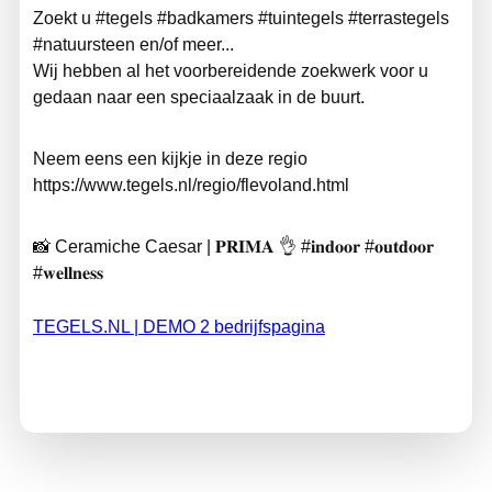
Zoekt u #tegels #badkamers #tuintegels #terrastegels
#natuursteen en/of meer...
Wij hebben al het voorbereidende zoekwerk voor u
gedaan naar een speciaalzaak in de buurt.
Neem eens een kijkje in deze regio
https://www.tegels.nl/regio/flevoland.html
📸 Ceramiche Caesar | 𝐏𝐑𝐈𝐌𝐀 👌 #𝐢𝐧𝐝𝐨𝐨𝐫 #𝐨𝐮𝐭𝐝𝐨𝐨𝐫
#𝐰𝐞𝐥𝐥𝐧𝐞𝐬𝐬
TEGELS.NL | DEMO 2 bedrijfspagina