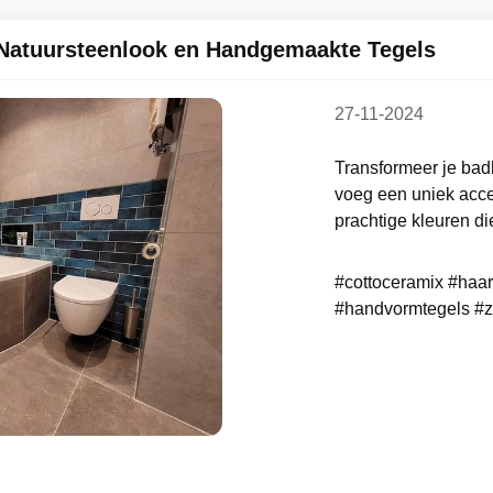
Natuursteenlook en Handgemaakte Tegels
27-11-2024
Transformeer je bad
voeg een uniek acce
prachtige kleuren die
#cottoceramix #haa
#handvormtegels #z