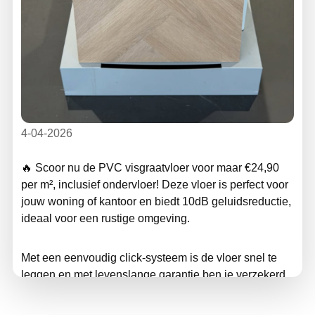
4-04-2026
🔥 Scoor nu de PVC visgraatvloer voor maar €24,90
per m², inclusief ondervloer! Deze vloer is perfect voor
jouw woning of kantoor en biedt 10dB geluidsreductie,
ideaal voor een rustige omgeving.
Met een eenvoudig click-systeem is de vloer snel te
leggen en met levenslange garantie ben je verzekerd
van topkwaliteit. Kies uit diverse kleuren die naadloos
aansluiten bij jouw interieur.