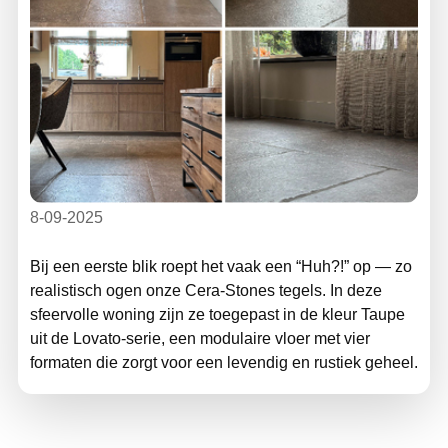
8-09-2025
Bij een eerste blik roept het vaak een “Huh?!” op — zo
realistisch ogen onze Cera-Stones tegels. In deze
sfeervolle woning zijn ze toegepast in de kleur Taupe
uit de Lovato-serie, een modulaire vloer met vier
formaten die zorgt voor een levendig en rustiek geheel.
🪵 De tegels lopen naadloos door van keuken tot
woonkamer, langs grote raampartijen en onder een