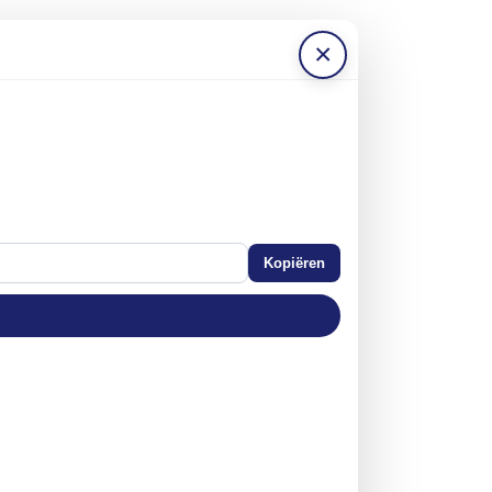
×
Kopiëren