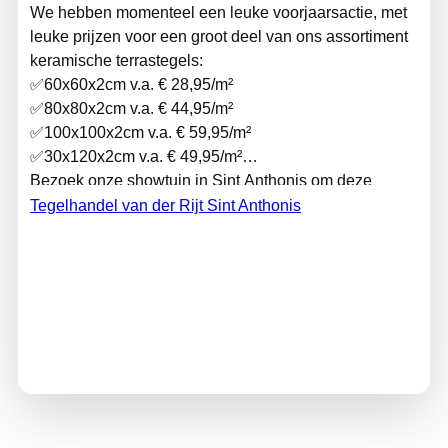
We hebben momenteel een leuke voorjaarsactie, met
leuke prijzen voor een groot deel van ons assortiment
keramische terrastegels:
✅60x60x2cm v.a. € 28,95/m²
✅80x80x2cm v.a. € 44,95/m²
✅100x100x2cm v.a. € 59,95/m²
✅30x120x2cm v.a. € 49,95/m²
Bezoek onze showtuin in Sint Anthonis om deze
tegels te bekijken.
Tegelhandel van der Rijt Sint Anthonis
(Ook buiten openingstijden is de tuin vrij toegankelijk.)
Actievoorwaarden op
www.vdrijt.nl