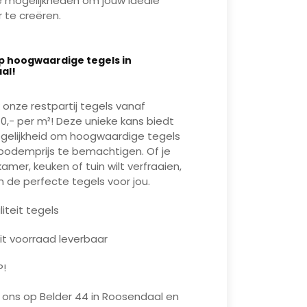
 mogelijkheden om jouw ideale
te creëren.
Mute
Enter
p hoogwaardige tegels in
fullscreen
Play
al!
 onze restpartij tegels vanaf
10,- per m²! Deze unieke kans biedt
gelijkheid om hoogwaardige tegels
bodemprijs te bemachtigen. Of je
amer, keuken of tuin wilt verfraaien,
n de perfecte tegels voor jou.
iteit tegels
uit voorraad leverbaar
P!
 ons op Belder 44 in Roosendaal en