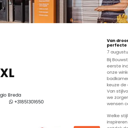
Play
Van droom
perfecte
7 augustu
Bij Bouws
eerste in
 XL
onze wink
badkamer 
keuze de 
Van stijlv
gio Breda
we zorgen
+31851301650
wensen ce
Welke stij
inspirere