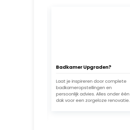
r Upgraden?
Tegels Direct op Voorra
nspireren door complete
Kies uit honderden tegelsoo
pstellingen en
direct leverbaar. Perfect vo
k advies. Alles onder één
snelle verbouwprojecten en
een zorgeloze renovatie.
complete woningupdates.