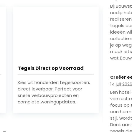
Bij Bouwst
nodig heb
realisere
tegels aa
ideeën wi
collectie
je op weg.
maak iets
wat Bouws
ad
Roosendaal Inspiratiepunt
Ni
Play
Creëer e
rten,
BouwStation XL ligt nabij het
Bek
14 juli 202
or
landelijke gebied rond de Oude
onz
Een hotel
Markt — een bekend Roosendaals
tin
van rust e
oriëntatiepunt waar bewoners
mat
focus op t
graag samenkomen.
woo
een harm
stijl, wo
Denk aan 
tegels die