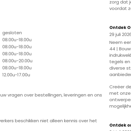
zorg dat j
 Ook de brede collectie vloertegels en
voordat z
n
Earth‑bound Lux
, waarin rustige kleuren,
nen een serene uitstraling creëren in
Play
Ontdek O
gesloten
29 juli 202
en, profiteren van
persoonlijk advies
,
offertes
08.00u-18.00u
gratis 3D‑ontwerp
. Dankzij de ruime
Neem een 
08.00u-18.00u
ndag geopend
— is een bezoek flexibel te
44 | Bouws
08.00u-18.00u
ikbaar binnen de regio Breda en heeft
indrukwek
08.00u-20.00u
tegels en 
08.00u-18.00u
diverse st
adkamer compleet wilt vernieuwen of tegels
aanbiede
12.00u-17.00u
tation XL
vind je alles overzichtelijk onder één
Creëer de 
ad
,
scherpe prijzen
,
showroombeleving
en
met onze
 uw vragen over bestellingen, leveringen en ons
ontwerpen
mogelijkh
n laat je inspireren door de vele opstellingen.
r — een typisch Brabants stukje landschap waar
Play
rkers beschikken niet alleen kennis over het
Ontdek o
n XL in Roosendaal.