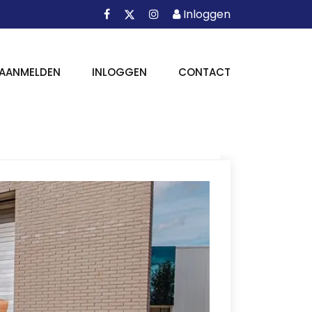
Facebook
Instagram
Inloggen
X
Inloggen
AANMELDEN
INLOGGEN
CONTACT