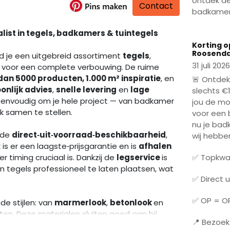
ontdek de
Contact
badkamer 
list in tegels, badkamers & tuintegels
Play
Korting o
Roosenda
d je een uitgebreid assortiment
tegels
,
31 juli 2026
s voor een complete verbouwing. De ruime
an 5000 producten, 1.000 m² inspiratie
, en
🚨 Ontdek
onlijk advies
,
snelle levering
en
lage
slechts €
eenvoudig om je hele project — van badkamer
jou de mo
k samen te stellen.
voor een 
nu je badk
s de
direct‑uit‑voorraad‑beschikbaarheid
,
wij hebbe
is er een laagste‑prijsgarantie en is
afhalen
r timing cruciaal is. Dankzij de
legservice
is
✅ Topkwal
 tegels professioneel te laten plaatsen, wat
✅ Direct 
✅ OP = O
e stijlen: van
marmerlook
,
betonlook
en
en. Deze materialen sluiten goed aan bij
📍 Bezoek
diterranean
, waarbij warme tinten en