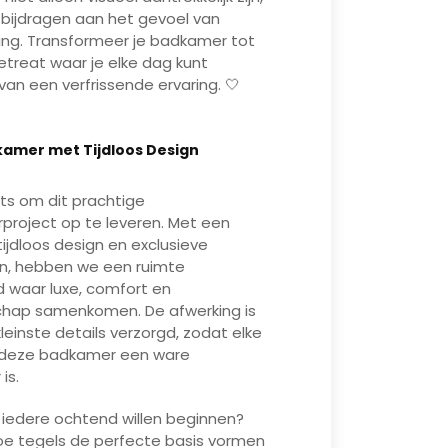
bijdragen aan het gevoel van
ng. Transformeer je badkamer tot
retreat waar je elke dag kunt
van een verfrissende ervaring. 🤍
Mute
Enter
kamer met Tijdloos Design
fullscreen
Play
rots om dit prachtige
roject op te leveren. Met een
tijdloos design en exclusieve
n, hebben we een ruimte
 waar luxe, comfort en
hap samenkomen. De afwerking is
kleinste details verzorgd, zodat elke
 deze badkamer een ware
is.
er iedere ochtend willen beginnen?
e tegels de perfecte basis vormen