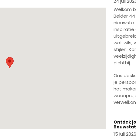
24 juli 202
Welkom bi
Belder 44
nieuwste 
inspiratie
uitgebreid
wat wils,
stijlen. K
veelzijdi
dichtbij.
Ons desku
je persoon
het maken
woonprojec
verwelko
Play
Ontdek jo
Bouwstat
15 juli 202