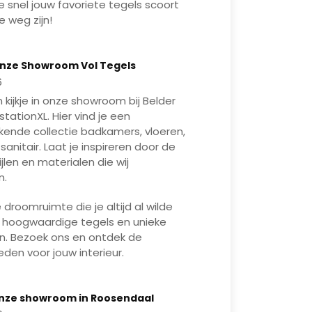
e snel jouw favoriete tegels scoort
e weg zijn!
Mute
Enter
nze Showroom Vol Tegels
fullscreen
Play
6
kijkje in onze showroom bij Belder
tationXL. Hier vind je een
kende collectie badkamers, vloeren,
sanitair. Laat je inspireren door de
ijlen en materialen die wij
n.
droomruimte die je altijd al wilde
 hoogwaardige tegels en unieke
. Bezoek ons en ontdek de
eden voor jouw interieur.
Mute
Enter
nze showroom in Roosendaal
fullscreen
Play