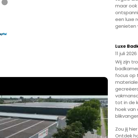
Ga naar testimonial 1
Ga naar testimonial 2
maar ook 
ontspanni
een luxe 
genieten 
Play
Luxe Bad
11 juli 2026
Wij zijn t
Mute
Enter
badkamerp
fullscreen
Play
focus op 
materiale
gecreëerd
vakmansc
tot in de 
hoek van
blikvanger 
Zou jij hi
Ontdek ho