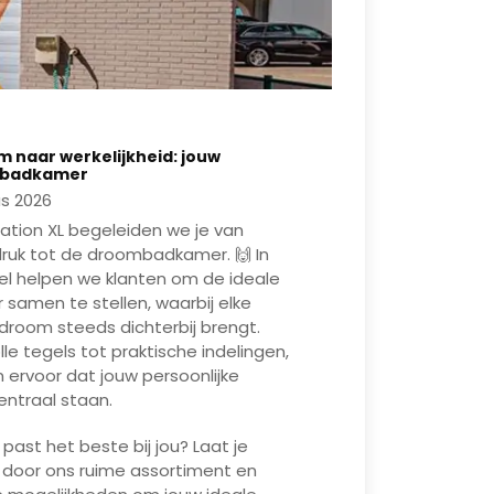
Mute
Enter
 naar werkelijkheid: jouw
fullscreen
Play
 badkamer
s 2026
tation XL begeleiden we je van
druk tot de droombadkamer. 🙌 In
el helpen we klanten om de ideale
samen te stellen, waarbij elke
droom steeds dichterbij brengt.
olle tegels tot praktische indelingen,
 ervoor dat jouw persoonlijke
ntraal staan.
l past het beste bij jou? Laat je
n door ons ruime assortiment en