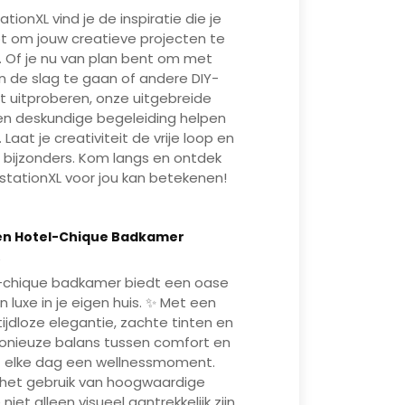
ationXL vind je de inspiratie die je
t om jouw creatieve projecten te
n. Of je nu van plan bent om met
n de slag te gaan of andere DIY-
lt uitproberen, onze uitgebreide
 en deskundige begeleiding helpen
 Laat je creativiteit de vrije loop en
 bijzonders. Kom langs en ontdek
tationXL voor jou kan betekenen!
euwe Tegeltrends
Badkamer Upgrad
Mute
Enter
en Hotel-Chique Badkamer
fullscreen
Play
ijk de nieuwste tegeltrends in
Laat je inspireren d
6
e showroom. Ontdek warme
badkameropstellinge
-chique badkamer biedt een oase
ten, grote formaten en
persoonlijk advies. Al
n luxe in je eigen huis. ✨ Met een
erialen die passen bij elke
dak voor een zorgelo
ijdloze elegantie, zachte tinten en
nstijl.
onieuze balans tussen comfort en
rdt elke dag een wellnessmoment.
het gebruik van hoogwaardige
 niet alleen visueel aantrekkelijk zijn,