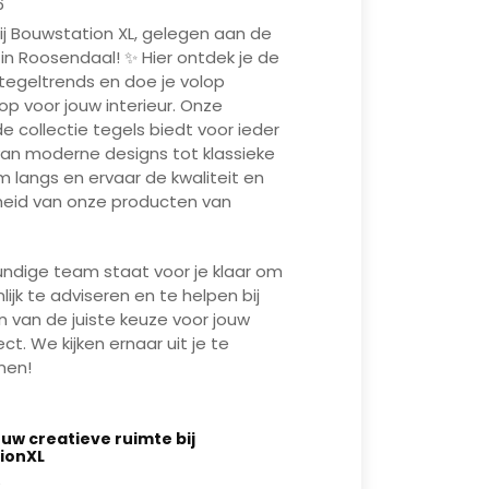
6
j Bouwstation XL, gelegen aan de
 in Roosendaal! ✨ Hier ontdek je de
tegeltrends en doe je volop
 op voor jouw interieur. Onze
e collectie tegels biedt voor ieder
 van moderne designs tot klassieke
om langs en ervaar de kwaliteit en
gheid van onze producten van
ndige team staat voor je klaar om
lijk te adviseren en te helpen bij
 van de juiste keuze voor jouw
t. We kijken ernaar uit je te
men!
Mute
Enter
uw creatieve ruimte bij
fullscreen
Play
ionXL
6