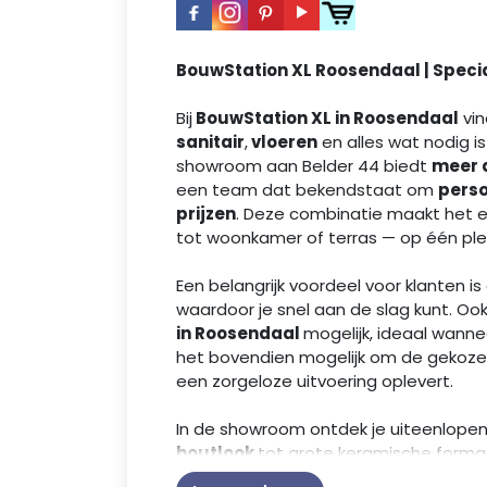
BouwStation XL Roosendaal | Specia
Bij
BouwStation XL in Roosendaal
vin
sanitair
,
vloeren
en alles wat nodig i
showroom aan Belder 44 biedt
meer d
een team dat bekendstaat om
perso
prijzen
. Deze combinatie maakt het 
tot woonkamer of terras — op één ple
Een belangrijk voordeel voor klanten i
waardoor je snel aan de slag kunt. Ook 
in Roosendaal
mogelijk, ideaal wannee
het bovendien mogelijk om de gekozen
een zorgeloze uitvoering oplevert.
In de showroom ontdek je uiteenlopend
houtlook
tot grote keramische format
actuele tegeltrends zoals
Modern Me