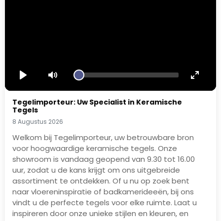
Play
Mute
Enter
fullsc
Tegelimporteur: Uw Specialist in Keramische
Tegels
8 Augustus 2026
Welkom bij Tegelimporteur, uw betrouwbare bron
voor hoogwaardige keramische tegels. Onze
showroom is vandaag geopend van 9.30 tot 16.00
uur, zodat u de kans krijgt om ons uitgebreide
assortiment te ontdekken. Of u nu op zoek bent
naar vloereninspiratie of badkamerideeën, bij ons
vindt u de perfecte tegels voor elke ruimte. Laat u
inspireren door onze unieke stijlen en kleuren, en