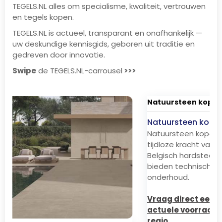
TEGELS.NL alles om specialisme, kwaliteit, vertrouwen
en tegels kopen.
TEGELS.NL is actueel, transparant en onafhankelijk —
uw deskundige kennisgids, geboren uit traditie en
gedreven door innovatie.
Swipe
de TEGELS.NL-carrousel
>>>
Vl
Vl
Ve
de
ga
ge
wa
Vr
ac
re