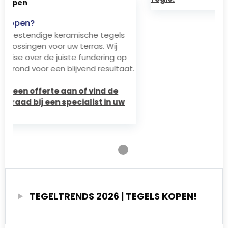
Natuursteen kopen
Natuursteen kopen?
Natuursteen kopen voor 2026? Verken de
tijdloze kracht van marmer, travertin en
p
Belgisch hardsteen voor binnen en buiten. Wij
at.
bieden technisch advies over impregneren en
onderhoud.
Vraag direct een offerte aan of vind de
actuele voorraad bij een specialist in uw
regio.
Ga naar testimonial 1
Ga naar testimonial 2
Ga naar testimonial 3
Ga naar testimonial 4
Ga naar testimonial 5
Ga naar testimon
TEGELTRENDS 2026 | TEGELS KOPEN!