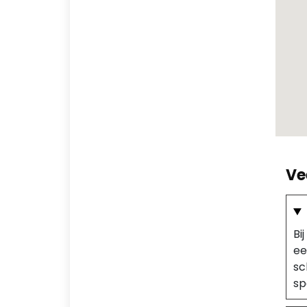
Ve
Bi
ee
sc
sp