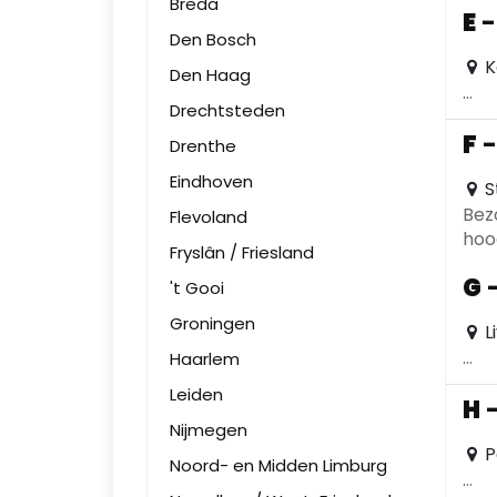
Breda
E
Den Bosch
K
Den Haag
...
Drechtsteden
F
Drenthe
Eindhoven
S
Bez
Flevoland
hoo
Fryslân / Friesland
bad
G
't Gooi
Groningen
L
...
Haarlem
Leiden
H
Nijmegen
P
Noord- en Midden Limburg
...