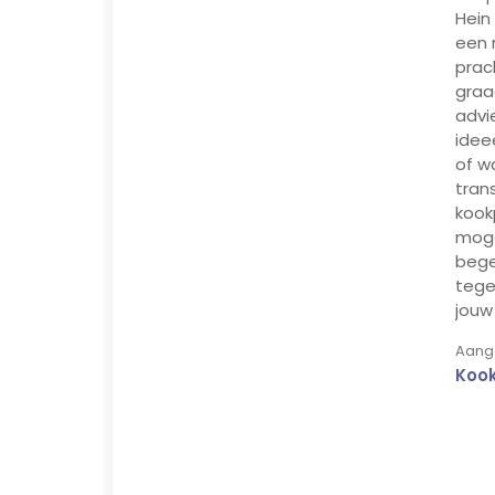
Hein 
een 
prac
graa
advi
idee
of w
tran
kook
moge
bege
tege
jouw
Aange
Koo