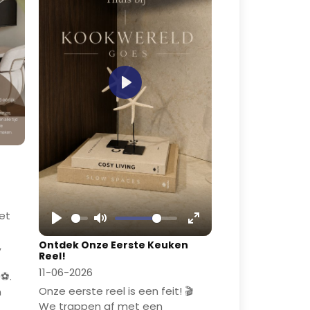
Play
et
Play
Mute
Enter
Ontdek Onze Eerste Keuken
,
fullscreen
Reel!
11-06-2026
⚽️.
Onze eerste reel is een feit! 🎬
n
We trappen af met een