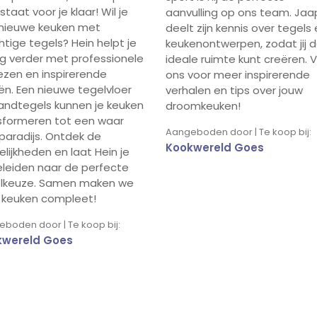
staat voor je klaar! Wil je
aanvulling op ons team. Jaa
nieuwe keuken met
deelt zijn kennis over tegels
htige tegels? Hein helpt je
keukenontwerpen, zodat jij 
g verder met professionele
ideale ruimte kunt creëren. 
ezen en inspirerende
ons voor meer inspirerende
ën. Een nieuwe tegelvloer
verhalen en tips over jouw
andtegels kunnen je keuken
droomkeuken!
sformeren tot een waar
Aangeboden door | Te koop bij:
paradijs. Ontdek de
Kookwereld Goes
lijkheden en laat Hein je
leiden naar de perfecte
lkeuze. Samen maken we
 keuken compleet!
boden door | Te koop bij:
kwereld Goes