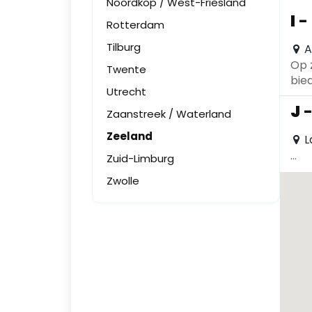
Noordkop / West-Friesland
I
-
Rotterdam
Tilburg
A
Op 
Twente
bie
Utrecht
pro
J
Zaanstreek / Waterland
Zeeland
L
...
Zuid-Limburg
Zwolle