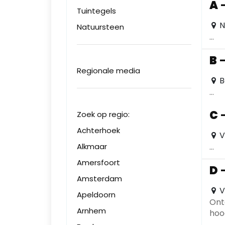
A
Tuintegels
N
Natuursteen
...
B
Regionale media
B
...
C
Zoek op regio:
Achterhoek
V
Alkmaar
...
Amersfoort
D
Amsterdam
V
Apeldoorn
Ont
Arnhem
hoo
één