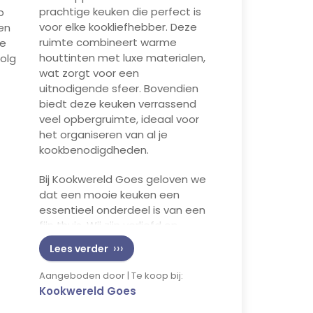
prachtige keuken die perfect is
p
voor elke kookliefhebber. Deze
 en
ruimte combineert warme
de
houttinten met luxe materialen,
Volg
wat zorgt voor een
uitnodigende sfeer. Bovendien
biedt deze keuken verrassend
veel opbergruimte, ideaal voor
het organiseren van al je
kookbenodigdheden.
Bij Kookwereld Goes geloven we
dat een mooie keuken een
essentieel onderdeel is van een
fijn thuis. Wij zijn verliefd op
deze stijl… en jullie? 🤎
Lees verder
Aangeboden door | Te koop bij:
Kookwereld Goes