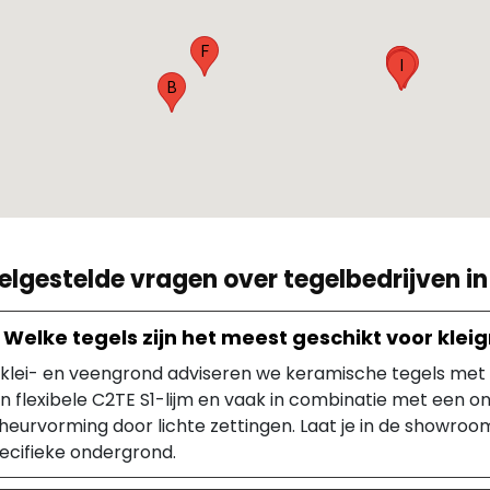
F
C
D
G
A
I
B
elgestelde vragen over tegelbedrijven i
Welke tegels zijn het meest geschikt voor kleig
j klei- en veengrond adviseren we keramische tegels me
n flexibele C2TE S1-lijm en vaak in combinatie met een o
heurvorming door lichte zettingen. Laat je in de showroo
ecifieke ondergrond.