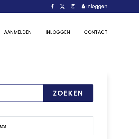
Facebook
Instagram
Inloggen
X
Inloggen
AANMELDEN
INLOGGEN
CONTACT
ZOEKEN
ies