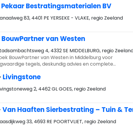
-
Pekaar Bestratingsmaterialen BV
anaalweg 83, 4401 PE YERSEKE - VLAKE, regio Zeeland
-
BouwPartner van Westen
tadsambachtsweg 4, 4332 SE MIDDELBURG, regio Zeelan
oek BouwPartner van Westen in Middelburg voor
gwaardige tegels, deskundig advies en complete
kameroplossingen. Uw partner in bouwmaterialen!
-
Livingstone
ivingstoneweg 2, 4462 GL GOES, regio Zeeland
-
Van Haaften Sierbestrating – Tuin & Te
aasdijkweg 33, 4693 RE POORTVLIET, regio Zeeland