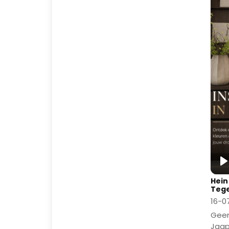
P
Hein
Tege
16-0
Geen
Jaap