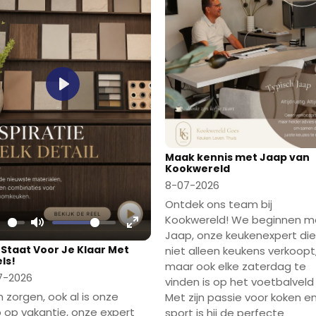
Play
Maak kennis met Jaap van
Kookwereld
8-07-2026
Ontdek ons team bij
Kookwereld! We beginnen m
Jaap, onze keukenexpert die
lay
Mute
Enter
 Staat Voor Je Klaar Met
niet alleen keukens verkoopt
fullscreen
ls!
maar ook elke zaterdag te
7-2026
vinden is op het voetbalveld 
 zorgen, ook al is onze
Met zijn passie voor koken e
 op vakantie, onze expert
sport is hij de perfecte