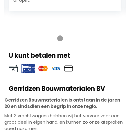
of oprit.
Ga naar testimonial 1
Ga naar testimonial 2
Ga naar testimonial 3
Ga naar testimonial 4
U kunt betalen met
Gerridzen Bouwmaterialen BV
Play
Mute
Ente
Gerridzen Bouwmaterialen is ontstaan in de jaren
fulls
Play
20 en sindsdien een begrip in onze regio.
Met 3 vrachtwagens hebben wij het vervoer voor een
groot deel in eigen hand, en kunnen zo onze afspraken
goed nakomen.