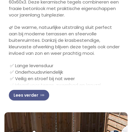
60x60x3. Deze keramische tegels combineren een
fraaie betonlook met praktische eigenschappen
voor jarenlang tuinplezier.
🌿 De warme, natuurlijke uitstraling sluit perfect
aan bij moderne terrassen en sfeervolle
buitenruimtes. Dankzij de krasbestendige,
kleurvaste afwerking blijven deze tegels ook onder
invloed van zon en weer prachtig mooi.
✅ Lange levensduur
✅ Onderhoudsvriendelijk
✅ Veilig en stroef bij nat weer
✅ Ideaal voor terras, zwembad en jacuzzi
Lees verder
📍 Gerridzen Bouwmaterialen BV | Enschede, regio
Twente
⏰ Aangepaste openingstijden: t/m 9 augustus
Ma-vr 07.30u-14.30u | Za 08.30-12.00u