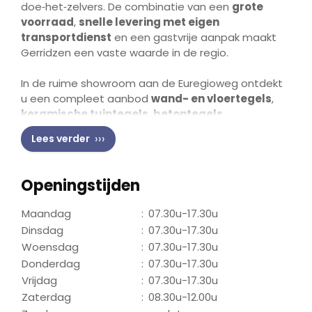
doe‑het‑zelvers. De combinatie van een
grote
voorraad
,
snelle levering met eigen
transportdienst
en een gastvrije aanpak maakt
Gerridzen een vaste waarde in de regio.
In de ruime showroom aan de Euregioweg ontdekt
u een compleet aanbod
wand- en vloertegels
,
keramische tuintegels
,
betontegels
,
sierbestrating
,
natuursteen
,
gevelstenen
en
Lees verder
aanvullende tuinmaterialen zoals
opsluitbanden
,
muurblokken
en
U‑ en L‑elementen
. Alles is direct
te bekijken, waardoor materialen, kleuren en
Openingstijden
structuren goed vergelijkbaar zijn. De persoonlijke
begeleiding helpt u om keuzes te maken die
Maandag
:
07.30u-17.30u
passen bij uw project, uw budget en de bestaande
Dinsdag
:
07.30u-17.30u
ruimte.
Woensdag
:
07.30u-17.30u
Donderdag
:
07.30u-17.30u
Een belangrijk voordeel is de
snelle levering
dankzij
Vrijdag
:
07.30u-17.30u
het eigen wagenpark. Dit voorkomt vertraging in
Zaterdag
:
08.30u-12.00u
bouw‑ en renovatieprojecten en maakt het