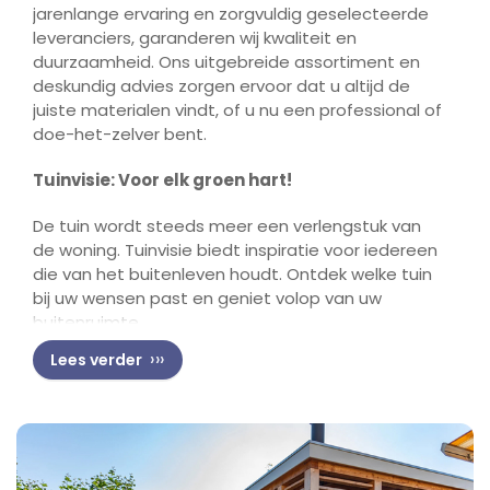
jarenlange ervaring en zorgvuldig geselecteerde
leveranciers, garanderen wij kwaliteit en
duurzaamheid. Ons uitgebreide assortiment en
deskundig advies zorgen ervoor dat u altijd de
juiste materialen vindt, of u nu een professional of
doe-het-zelver bent.
Tuinvisie: Voor elk groen hart!
De tuin wordt steeds meer een verlengstuk van
de woning. Tuinvisie biedt inspiratie voor iedereen
die van het buitenleven houdt. Ontdek welke tuin
bij uw wensen past en geniet volop van uw
buitenruimte.
Lees verder
Bekijk hier de Tuinvisie Catalogus en laat u
inspireren!