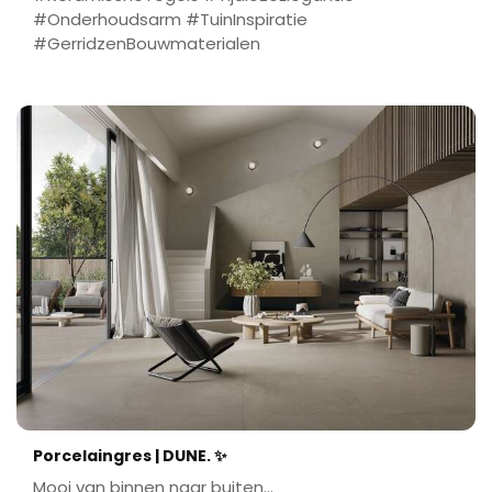
#Onderhoudsarm #TuinInspiratie
#GerridzenBouwmaterialen
Porcelaingres | DUNE. ✨
Mooi van binnen naar buiten...