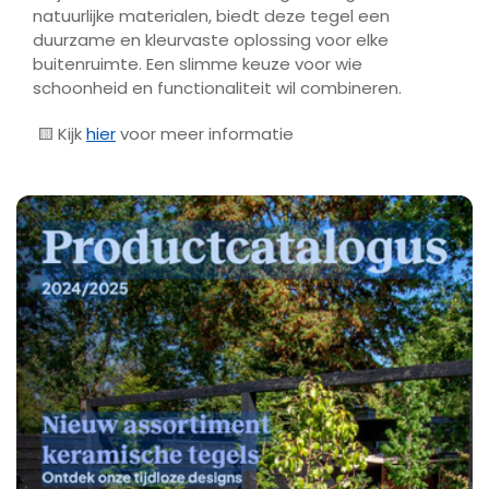
natuurlijke materialen, biedt deze tegel een
duurzame en kleurvaste oplossing voor elke
buitenruimte. Een slimme keuze voor wie
schoonheid en functionaliteit wil combineren.
🟨 Kijk
hier
voor meer informatie