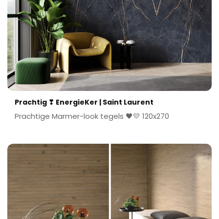
Prachtig ❣ EnergieKer | Saint Laurent
Prachtige Marmer-look tegels 🖤💛 120x270