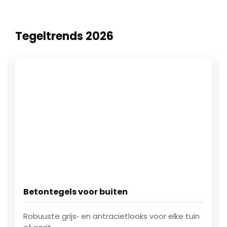
Of u nu een nieuw terras aanlegt, uw badkamer
vernieuwt of een complete tuintransformatie
Tegeltrends 2026
voorbereidt, Gerridzen denkt praktisch mee en
geeft eerlijk advies over materiaalkeuze, onderhoud
en toepassing. In Enschede is de showroom goed
bereikbaar en voorzien van
ruime
parkeergelegenheid
.
Er staat altijd koffie klaar.
Hoal an, en tot ziens bij Gerridzen
Bouwmaterialen BV in Enschede.
Betontegels voor buiten
Robuuste grijs‑ en antracietlooks voor elke tuin