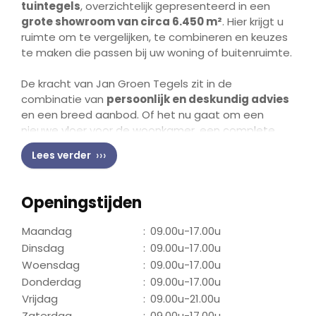
tuintegels
, overzichtelijk gepresenteerd in een
grote showroom van circa 6.450 m²
. Hier krijgt u
ruimte om te vergelijken, te combineren en keuzes
te maken die passen bij uw woning of buitenruimte.
De kracht van Jan Groen Tegels zit in de
combinatie van
persoonlijk en deskundig advies
en een breed aanbod. Of het nu gaat om een
nieuwe vloer voor de woonkamer, een complete
badkamer of een terras, u wordt begeleid van
Lees verder
eerste idee tot concrete selectie. Dankzij
directe
inkoop bij meer dan zestig grote en kleine
merken uit binnen- en buitenland
profiteert u
Openingstijden
van
scherpe prijzen
en een ruime beschikbaarheid.
Praktisch is ook het
gratis parkeren voor de deur
,
Maandag
:
09.00u-17.00u
waardoor een showroombezoek laagdrempelig
Dinsdag
:
09.00u-17.00u
blijft.
Woensdag
:
09.00u-17.00u
Donderdag
:
09.00u-17.00u
Voor wie ontzorging zoekt bij een nieuwe tegelvloer,
Vrijdag
:
09.00u-21.00u
biedt Jan Groen Tegels het concept
Zaterdag
:
09.00u-17.00u