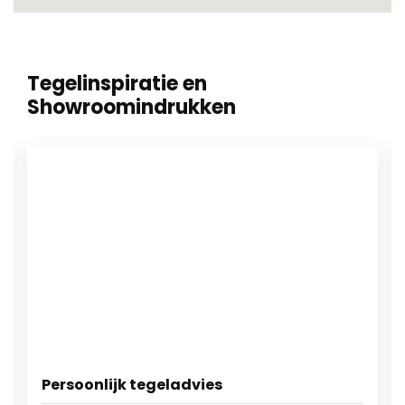
Jan Groen Tegels richt zich niet op snelle verkoop,
maar op het maken van doordachte keuzes die
lang meegaan. De showroom is ingericht om te
inspireren, met toepassingen voor verschillende
Tegelinspiratie en
woonstijlen, zonder trends op te dringen.
Showroomindrukken
In de groene rand van Lansingerland, vlak bij het
uitgestrekte
Rottemeren‑gebied
, sluit een bezoek
aan de showroom vaak logisch aan bij een dag in
de regio.
Kom gerust langs voor advies of een
kop koffie
.
Tot zo, en tot ziens bij
Jan Groen Tegels in
Bleiswijk
.
Persoonlijk tegeladvies