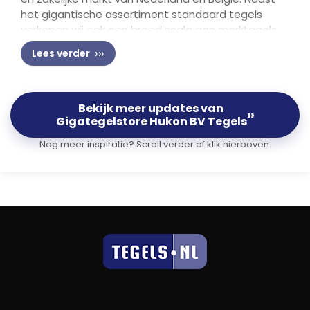
het gigantische assortiment standaard tegels
verkopen wij ook een breed scala aan merktegels,
tegen absolute bodemprijzen, met directe Cash
Lees verder
& Carry of zeer snelle levertijden..
Graag tot ziens in onze
winkel
😀
Bekijk meer updates van
››
Gigategelstore Hukon BV Tegels
Nog meer inspiratie? Scroll verder of klik hierboven.