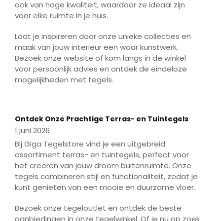
ook van hoge kwaliteit, waardoor ze ideaal zijn
voor elke ruimte in je huis.
Laat je inspireren door onze unieke collecties en
maak van jouw interieur een waar kunstwerk.
Bezoek onze website of kom langs in de winkel
voor persoonlijk advies en ontdek de eindeloze
mogelijkheden met tegels.
Play
Mute
Enter
fulls
Play
Ontdek Onze Prachtige Terras- en Tuintegels
1 juni 2026
Bij Giga Tegelstore vind je een uitgebreid
assortiment terras- en tuintegels, perfect voor
het creëren van jouw droom buitenruimte. Onze
tegels combineren stijl en functionaliteit, zodat je
kunt genieten van een mooie en duurzame vloer.
Bezoek onze tegeloutlet en ontdek de beste
aanbiedingen in onze tegelwinkel. Of je nu op zoek