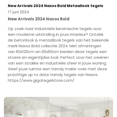
minder dan een pallet aankoopt, wij bekijken altijd
New Arrivals 2024 Naxos Bold Metaallook tegels
de actuele stockvoorraad voor u en gaan dan een
17 juni 2024
prijs vaste order plaatsen zodat wij voor u
bovenop onze zeer aantrekkelijke prijzen nog
New Arrivals 2024 Naxos Bold
meer voordeel kunt halen.
Op zoek naar industriële keramische tegels voor
Zo kan het maar net zijn dat er bijvoorbeeld tegels
een moderne uitstraling in jouw interieur? Ontdek
van 42.18 M² ineens € 29,00 M² kost als de
de betonlook & metaallook tegels van het bekende
stockvoorraad het toelaat.
merk Naxos Bold collectie 2024. Met afmetingen
van 60x120cm en 60x60cm bieden deze tegels een
10 Redenen om voor Gigategelstore te kiezen.
stoere en eigentijdse look. Perfect voor het creëren
1) Alleen eerste keus tegels met klasse 4 of 5 &
van een strakke en industriële sfeer in jouw woning.
minimaal 250.000 M² op voorraad bij onze
Geef jouw ruimte een trendy make-over met deze
leveranciers!
prachtige up to date trendy tegels van Naxos.
https://www.gigategelstore.com/
2) 100% garantie en service en professioneel
advies!
3) Altijd speciale palletprijzen & pas betalen bij
ophalen!