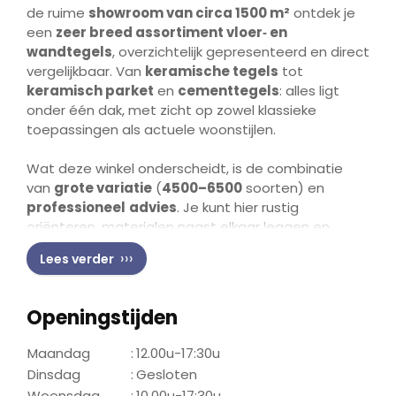
de ruime
showroom van circa 1500 m²
ontdek je
een
zeer breed assortiment vloer‑ en
wandtegels
, overzichtelijk gepresenteerd en direct
vergelijkbaar. Van
keramische tegels
tot
keramisch parket
en
cementtegels
: alles ligt
onder één dak, met zicht op zowel klassieke
toepassingen als actuele woonstijlen.
Wat deze winkel onderscheidt, is de combinatie
van
grote variatie
(
4500–6500
soorten) en
professioneel
advies
. Je kunt hier rustig
oriënteren, materialen naast elkaar leggen en
samen keuzes maken die passen bij jouw woning of
Lees verder
project. De collectie bestaat uitsluitend uit
eerste
keus
merktegels
, waaronder bekende series zoals
Naxos Bold
. Dankzij ruime voorraad en duidelijke
Openingstijden
uitleg weet je precies waar je aan toe bent.
Maandag
:
12.00u-17:30u
De showroom in Breda is
goed bereikbaar
en
Dinsdag
:
Gesloten
bovendien
iedere zondag
geopend
, wat het
Woensdag
:
10.00u-17:30u