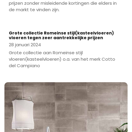
tot aan de deur mogelijk.
prijzen zonder misleidende kortingen die elders in
de markt te vinden zijn.
Don’t delay tile today met de tegels van
Grote collectie Romeinse stijl(kasteelvloeren)
Gigategelstore!
vloeren tegen zeer aantrekkelijke prijzen
28 januari 2024
Grote collectie aan Romeinse stijl
GIGATEGELSTORE BREDA NEDERLAND
vloeren(kasteelvloeren) o.a. van het merk Cotto
del Campiano
Ettensebaan 19 (Vlak bij IKEA BREDA)
4813 AH Breda +31(0)767504980
breda@gigategelstore.com
Maandag 12:00 – 18:00