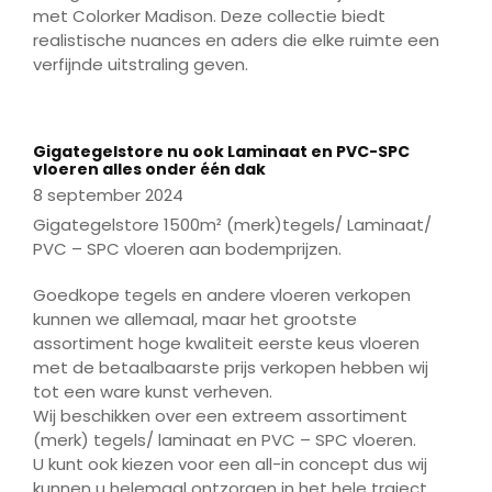
binnen deze stijl. Of je nu een badkamer, keuken of
met Colorker Madison. Deze collectie biedt
woonkamer wilt transformeren – wij helpen je
realistische nuances en aders die elke ruimte een
graag met persoonlijk advies en inspiratie.
verfijnde uitstraling geven.
📍 Bezoek onze showroom in Breda en ervaar zelf
de kracht van eenvoud.
Gigategelstore nu ook Laminaat en PVC-SPC
vloeren alles onder één dak
8 september 2024
Gigategelstore 1500m² (merk)tegels/ Laminaat/
PVC – SPC vloeren aan bodemprijzen.
Goedkope tegels en andere vloeren verkopen
kunnen we allemaal, maar het grootste
assortiment hoge kwaliteit eerste keus vloeren
met de betaalbaarste prijs verkopen hebben wij
tot een ware kunst verheven.
Wij beschikken over een extreem assortiment
(merk) tegels/ laminaat en PVC – SPC vloeren.
U kunt ook kiezen voor een all-in concept dus wij
kunnen u helemaal ontzorgen in het hele traject.