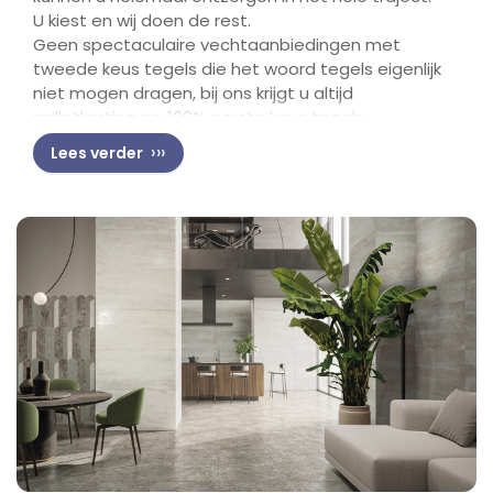
U kiest en wij doen de rest.
Geen spectaculaire vechtaanbiedingen met
tweede keus tegels die het woord tegels eigenlijk
niet mogen dragen, bij ons krijgt u altijd
palletkorting op 100% eerste keus tegels.
Lees verder
Wij werken met prijstickets van de leverancier,
geen vreemde opwaarderingen en dan 50%
korting aanbieden of gratis transport wat dan
weer in de tegelprijs of kwaliteit wordt
doorberekend.
U komt bij ons voor mooie tegels met een eerlijk
en helder advies zonder wildwest verhalen.
Transparanter kunnen wij het niet maken.
Wij heten u graag welkom in één van onze XL
winkels.
Wij werken altijd met palletkorting, of u nu meer of