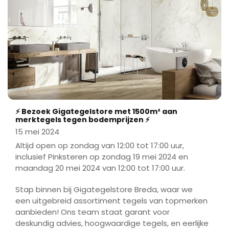
4) Extreem groot assortiment 4500 – 6500
soorten vloer & wandtegels in alle denkbare
maten!
5) Reële Retail prijzen gebaseerd op grootinkoop
en stockverkoop!
6) Standaard iedere week een aantal
aantrekkelijke specifieke tegels in de actie!
⚡ Bezoek Gigategelstore met 1500m² aan
7) Gratis opslag van alle gekochte producten
merktegels tegen bodemprijzen ⚡
zonder tijdslimiet!
15 mei 2024
8) Altijd de nieuwste Trends, nu volop trends 2024
Altijd open op zondag van 12:00 tot 17:00 uur,
te bestellen!
inclusief Pinksteren op zondag 19 mei 2024 en
maandag 20 mei 2024 van 12:00 tot 17:00 uur.
9) Alle toebehoren onder één dak, lijm, voegsel,
profielen etc. u kunt direct aan de slag!
Stap binnen bij Gigategelstore Breda, waar we
een uitgebreid assortiment tegels van topmerken
10) De Levertijden zijn van direct meenemen in Lier
aanbieden! Ons team staat garant voor
of van 3 dagen tot 1 week gemiddeld en transport
deskundig advies, hoogwaardige tegels, en eerlijke