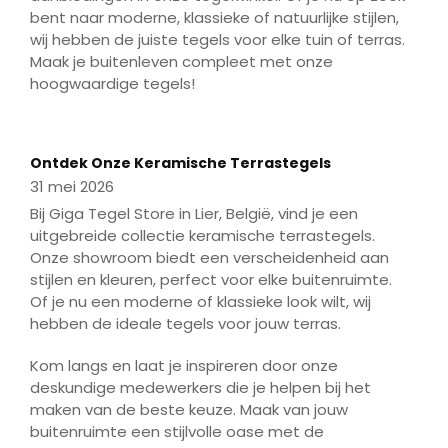
bent naar moderne, klassieke of natuurlijke stijlen,
wij hebben de juiste tegels voor elke tuin of terras.
Maak je buitenleven compleet met onze
hoogwaardige tegels!
Play
Mute
Enter
fulls
Play
Ontdek Onze Keramische Terrastegels
31 mei 2026
Bij Giga Tegel Store in Lier, België, vind je een
uitgebreide collectie keramische terrastegels.
Onze showroom biedt een verscheidenheid aan
stijlen en kleuren, perfect voor elke buitenruimte.
Of je nu een moderne of klassieke look wilt, wij
hebben de ideale tegels voor jouw terras.
Kom langs en laat je inspireren door onze
deskundige medewerkers die je helpen bij het
maken van de beste keuze. Maak van jouw
buitenruimte een stijlvolle oase met de