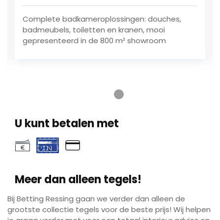
Complete badkameroplossingen: douches,
badmeubels, toiletten en kranen, mooi
gepresenteerd in de 800 m² showroom
Ga naar testimonial 1
Ga naar testimonial 2
Ga naar testimonial 3
Ga naar testimonial 4
U kunt betalen met
Meer dan alleen tegels!
Play
Mute
Ente
Bij Betting Ressing gaan we verder dan alleen de
fulls
Play
grootste collectie tegels voor de beste prijs! Wij helpen