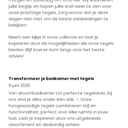
jullie begrip en hopen jullie snel weer te zien voor
onze prachtige tegels. Zorg ervoor dat je deze
dagen niet mist om de beste aanbiedingen te
bekijken!
Neem een kijkje in onze collectie en laat je
inspireren door de mogelijkheden die onze tegels
bieden. Blijf koel en kom langs voor het beste
advies!
Play
Mute
Enter
fulls
Play
Transformeer je badkamer met tegels
9 juni 2026
Van droombadkamer tot perfecte tegelvloer, bij
ons vind je alles onder één dak. ✨ Onze
hoogwaardige tegels combineren stijl en
functionaliteit, perfect voor elke ruimte in jouw
huis. Laat je inspireren door ons uitgebreide
assortiment en deskundig advies.