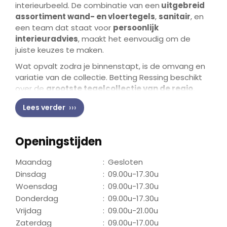
interieurbeeld. De combinatie van een
uitgebreid
assortiment wand- en vloertegels
,
sanitair
, en
een team dat staat voor
persoonlijk
interieuradvies
, maakt het eenvoudig om de
juiste keuzes te maken.
Wat opvalt zodra je binnenstapt, is de omvang en
variatie van de collectie. Betting Ressing beschikt
over de
grootste tegelcollectie van de regio
,
aangevuld met
natuursteen zoals marmer,
Lees verder
graniet en leisteen
. Dankzij
directe import
profiteer je van
scherpe prijzen
zonder concessies
aan kwaliteit. Veel tegels zijn bovendien
direct uit
Openingstijden
voorraad leverbaar
, waardoor projecten soepel
kunnen doorlopen. Volle dozen voorraadtegels
Maandag
:
Gesloten
kunnen zelfs
weer retour
, een zekerheid die je
Dinsdag
:
09.00u-17.30u
zelden ziet.
Woensdag
:
09.00u-17.30u
Het team staat klaar met
gratis interieuradvies
,
Donderdag
:
09.00u-17.30u
altijd afgestemd op jouw wensen — of het nu gaat
Vrijdag
:
09.00u-21.00u
om een renovatie, nieuwbouw, een compacte
Zaterdag
:
09.00u-17.00u