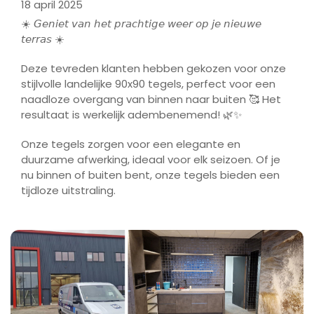
18 april 2025
☀️ 𝘎𝘦𝘯𝘪𝘦𝘵 𝘷𝘢𝘯 𝘩𝘦𝘵 𝘱𝘳𝘢𝘤𝘩𝘵𝘪𝘨𝘦 𝘸𝘦𝘦𝘳 𝘰𝘱 𝘫𝘦 𝘯𝘪𝘦𝘶𝘸𝘦
𝘵𝘦𝘳𝘳𝘢𝘴 ☀️
Deze tevreden klanten hebben gekozen voor onze
stijlvolle landelijke 90x90 tegels, perfect voor een
naadloze overgang van binnen naar buiten 🥰 Het
resultaat is werkelijk adembenemend! 🌿✨
Onze tegels zorgen voor een elegante en
duurzame afwerking, ideaal voor elk seizoen. Of je
nu binnen of buiten bent, onze tegels bieden een
tijdloze uitstraling.