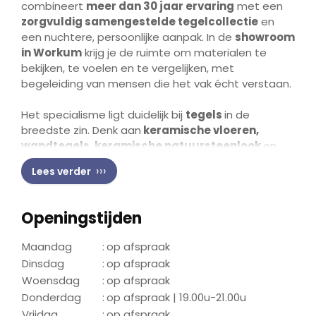
combineert
meer dan 30 jaar ervaring
met een
zorgvuldig samengestelde tegelcollectie
en
een nuchtere, persoonlijke aanpak. In de
showroom
in Workum
krijg je de ruimte om materialen te
bekijken, te voelen en te vergelijken, met
begeleiding van mensen die het vak écht verstaan.
Het specialisme ligt duidelijk bij
tegels
in de
breedste zin. Denk aan
keramische vloeren,
wandtegels, keramische natuursteenlook
en
natuurstenen vloeren
zoals
leisteen
,
graniet
en
Lees verder
hardsteen
. Ook wie bezig is met een complete
renovatie kan hier terecht:
sanitair
, tegelkeuze en
vakkundig tegelzetten
worden logisch op elkaar
Openingstijden
afgestemd. Dat zorgt voor rust in het proces én
voor een afwerking die jarenlang mooi blijft.
Maandag
:
op afspraak
Dinsdag
:
op afspraak
Wat opvalt, is de aandacht voor projecten waarbij
Woensdag
:
op afspraak
binnen en buiten
naadloos op elkaar aansluiten.
Donderdag
:
op afspraak | 19.00u-21.00u
Keramische tegels in grotere formaten
, zoals
Vrijdag
:
op afspraak