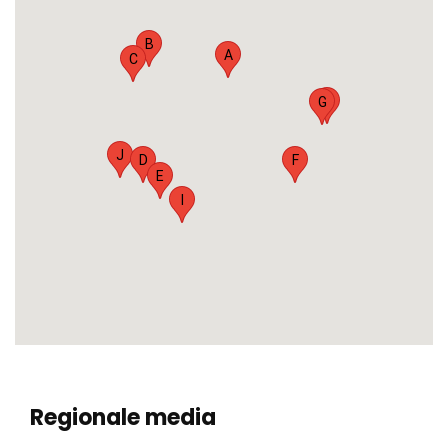
B
A
C
H
G
J
D
F
E
I
Regionale media