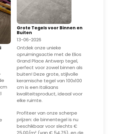
Grote Tegels voor Binnen en
Buiten
13-06-2026
Ontdek onze unieke
i
opruimingsactie met de Elios
Grand Place Antwerp tegel,
perfect voor zowel binnen als
p
buiten! Deze grote, stijlvolle
de
keramische tegel van 100x100
0 cm
cm is een Italiaans
l
kwaliteitsproduct, ideaal voor
elke ruimte.
Profiteer van onze scherpe
prijzen: de binnentegel is nu
e
beschikbaar voor slechts €
25,00/m² (van € 54,75), en de