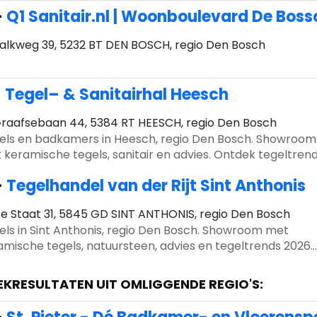
-
Q1 Sanitair.nl | Woonboulevard De Bos
alkweg 39, 5232 BT DEN BOSCH, regio Den Bosch
-
Tegel– & Sanitairhal Heesch
raafsebaan 44, 5384 RT HEESCH, regio Den Bosch
els en badkamers in Heesch, regio Den Bosch. Showroom
 keramische tegels, sanitair en advies. Ontdek tegeltren
6.
-
Tegelhandel van der Rijt Sint Anthonis
e Staat 31, 5845 GD SINT ANTHONIS, regio Den Bosch
els in Sint Anthonis, regio Den Bosch. Showroom met
amische tegels, natuursteen, advies en tegeltrends 2026
r binnen & buiten.
EKRESULTATEN UIT OMLIGGENDE REGIO'S: