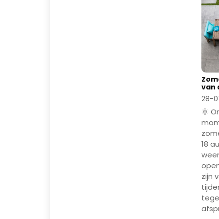
Zome
van d
28-0
🌞 On
mome
zome
18 a
weer
open
zijn
tijd
tege
afsp