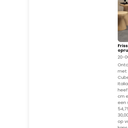
Friss
opru
20-0
Ontd
met 
Cube 
Ital
heef
cm e
een 
54,7
30,0
op v
kans