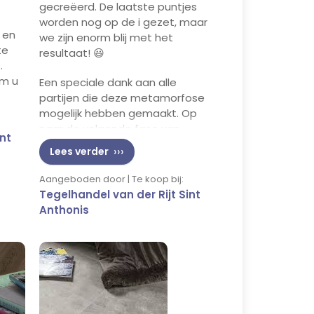
gecreëerd. De laatste puntjes
worden nog op de i gezet, maar
 en
we zijn enorm blij met het
te
resultaat! 😃
.
om u
Een speciale dank aan alle
partijen die deze metamorfose
mogelijk hebben gemaakt. Op
naar de volgende fase van
int
onze ontwikkeling, waar we
Lees verder
onze klanten nog beter kunnen
bedienen met prachtige tegels!
Aangeboden door | Te koop bij:
Tegelhandel van der Rijt Sint
Anthonis