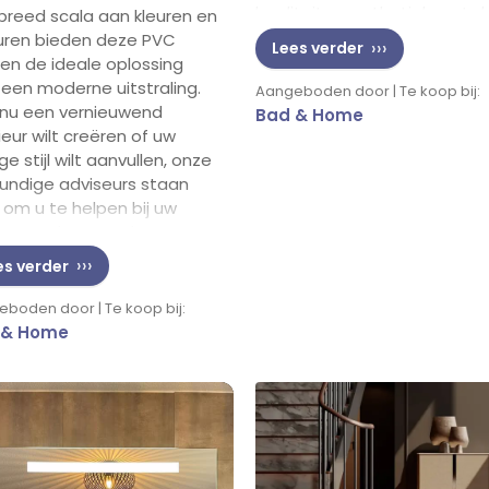
kwaliteit en esthetiek met d
breed scala aan kleuren en
nieuwste tegeltrends die
uren bieden deze PVC
Lees verder
perfect passen bij jouw
ren de ideale oplossing
persoonlijke stijl.
 een moderne uitstraling.
Aangeboden door | Te koop bij:
 nu een vernieuwend
Bad & Home
ieur wilt creëren of uw
ge stijl wilt aanvullen, onze
undige adviseurs staan
r om u te helpen bij uw
e. Kom langs en laat u
ireren door de
es verder
lijkheden!
boden door | Te koop bij:
 & Home