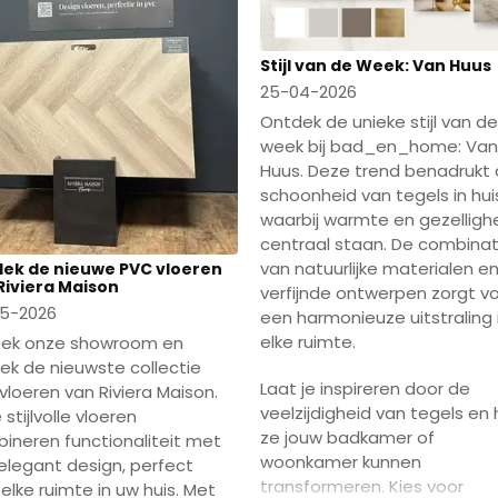
Stijl van de Week: Van Huus
25-04-2026
Ontdek de unieke stijl van de
week bij bad_en_home: Van
Huus. Deze trend benadrukt
schoonheid van tegels in hui
waarbij warmte en gezelligh
centraal staan. De combinat
van natuurlijke materialen e
ek de nieuwe PVC vloeren
Riviera Maison
verfijnde ontwerpen zorgt v
5-2026
een harmonieuze uitstraling 
elke ruimte.
ek onze showroom en
ek de nieuwste collectie
Laat je inspireren door de
vloeren van Riviera Maison.
veelzijdigheid van tegels en
stijlvolle vloeren
ze jouw badkamer of
ineren functionaliteit met
woonkamer kunnen
elegant design, perfect
transformeren. Kies voor
elke ruimte in uw huis. Met