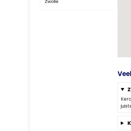
Zwolle
Vee
Z
Kera
juis
K