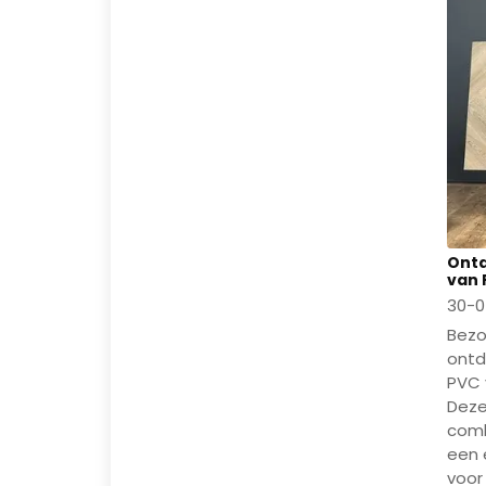
Ontd
van 
30-0
Bezo
ontd
PVC 
Deze 
comb
een 
voor 