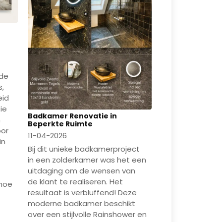
 de
s,
eid
ie
Badkamer Renovatie in
n
Beperkte Ruimte
oor
11-04-2026
in
Bij dit unieke badkamerproject
in een zolderkamer was het een
uitdaging om de wensen van
de klant te realiseren. Het
 hoe
resultaat is verbluffend! Deze
moderne badkamer beschikt
over een stijlvolle Rainshower en