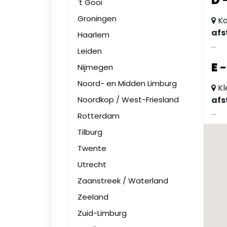
D
't Gooi
Groningen
Ko
afs
Haarlem
...
Leiden
E
Nijmegen
Noord- en Midden Limburg
Kl
Noordkop / West-Friesland
afs
...
Rotterdam
Tilburg
Twente
Utrecht
Zaanstreek / Waterland
Zeeland
Zuid-Limburg