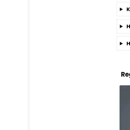
K
H
H
Re