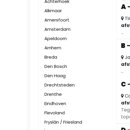
Achterhoek
A
Alkmaar
Ti
Amersfoort
afs
Amsterdam
...
Apeldoorn
B
Arnhem
Breda
Ja
afs
Den Bosch
...
Den Haag
C
Drechtsteden
Drenthe
Co
afs
Eindhoven
Teg
Flevoland
top
Fryslân / Friesland