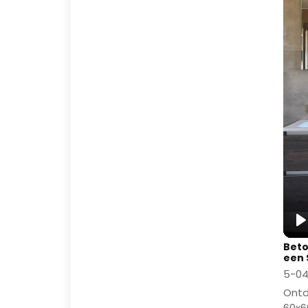
P
Beto
een 
5-04
Ontd
60x6