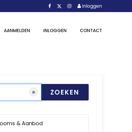
Facebook
Instagram
Inloggen
X
Inloggen
AANMELDEN
INLOGGEN
CONTACT
ZOEKEN
×
wrooms & Aanbod