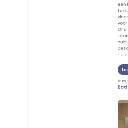
een 
text
vloe
voor
Of u
inter
huidi
desk
klaa
keuz
insp
Le
moge
Aange
Bad