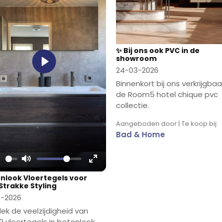
✨ Bij ons ook PVC in de
showroom
24-03-2026
Play
Binnenkort bij ons verkrijgbaa
de Room5 hotel chique pvc
collectie.
Aangeboden door | Te koop bij:
Bad & Home
lay
Mute
Enter
nlook Vloertegels voor
fullscreen
Strakke Styling
-2026
ek de veelzijdigheid van
0 vloertegels in betonlook,