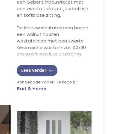
een Geberit inbouwtoilet met
e
een zwarte toiletpot, turboflush
en softclose zitting.
De inbouw wastafelkraan boven
een walnut houten
wastafelblad met een zwarte
keramische waskom van 40x60
cm geeft een luxe uitstraling.
Daarnaast zijn er een ronde
spiegel van 80 cm met
Lees verder
ledverlichting en
spiegelverwarming, een
Aangeboden door | Te koop bij:
inloopdouche met draingoot en
Bad & Home
elektrische vloerverwarming van
Schluter Ditraheat. Het plafond
is afgewerkt met Agnes One
Step platen van 30x60 cm,
inclusief led spots.