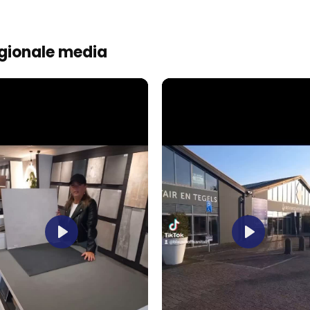
gionale media
Play
Play