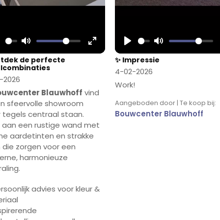
lay
Mute
Enter
Play
Mute
tdek de perfecte
✨ Impressie
fullscreen
lcombinaties
4-02-2026
-2026
Work!
ouwcenter Blauwhoff
vind
en sfeervolle showroom
Aangeboden door | Te koop bij:
Bouwcenter Blauwhoff
 tegels centraal staan.
 aan een rustige wand met
e aardetinten en strakke
en die zorgen voor een
rne, harmonieuze
raling.
rsoonlijk advies voor kleur &
riaal
nspirerende