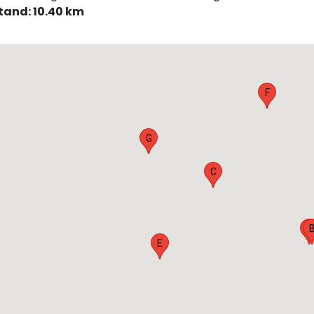
tand: 10.40 km
F
G
C
A
E