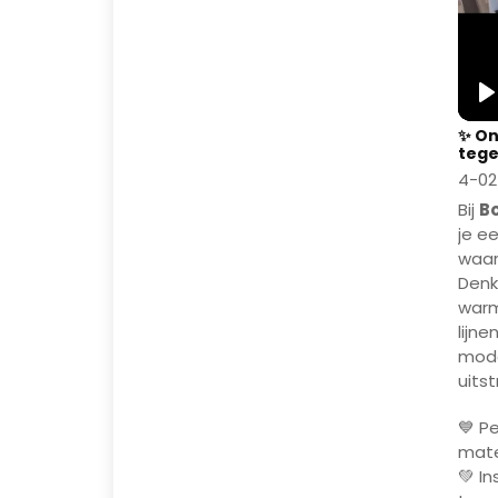
P
✨ On
tege
4-02
Bij
B
je e
waar
Denk
warm
lijn
mode
uitst
💙 Pe
mate
💚 I