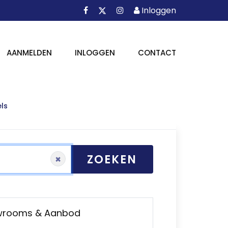
Facebook
Instagram
Inloggen
X
Inloggen
AANMELDEN
INLOGGEN
CONTACT
ls
ZOEKEN
×
owrooms & Aanbod