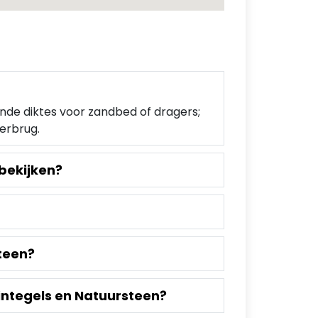
ende diktes voor zandbed of dragers;
derbrug.
 bekijken?
teen?
integels en Natuursteen?