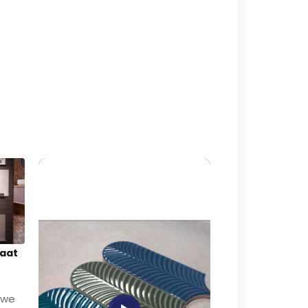
laat
uwe