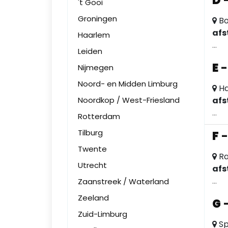
D
't Gooi
Groningen
Bo
afs
Haarlem
...
Leiden
E
Nijmegen
Noord- en Midden Limburg
Ha
Noordkop / West-Friesland
afs
...
Rotterdam
Tilburg
F
Twente
Ra
Utrecht
afs
...
Zaanstreek / Waterland
Zeeland
G
Zuid-Limburg
Sp