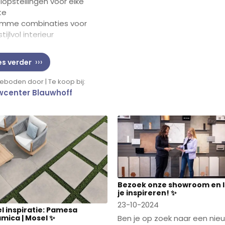
lopstellingen voor elke
te
limme combinaties voor
tijlvol interieur
 experts helpen je
es verder
teloos de juiste kleuren te
hen, zodat jouw
boden door | Te koop bij:
rieurdesign écht tot leven
center Blauwhoff
. Ervaar hoe vernieuwende
ltrends jouw badkamer of
vatieproject een frisse
t geven —
professioneel,
lvol en altijd op maat
.
Bezoek onze showroom en 
je inspireren! ✨
23-10-2024
l inspiratie: Pamesa
mica | Mosel ✨
Ben je op zoek naar een nie