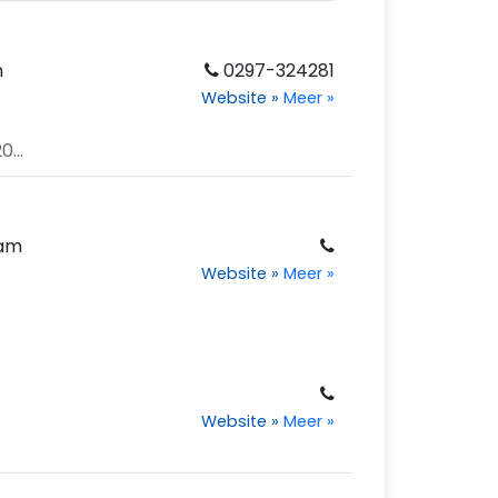
m
0297-324281
Website
»
Meer
»
f
...
dam
Website
»
Meer
»
Website
»
Meer
»