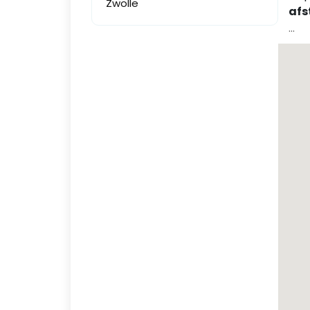
Zwolle
afs
...