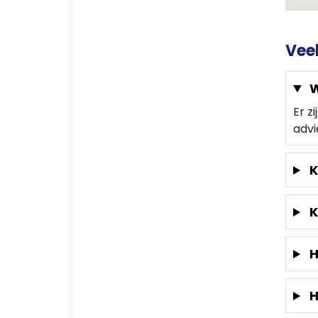
Vee
W
Er z
advi
K
K
H
H