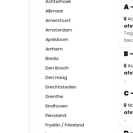
Achterhoek
A
Alkmaar
Aa
Amersfoort
afs
Amsterdam
Teg
Apeldoorn
bied
Arnhem
B
Breda
Aa
Den Bosch
afs
Den Haag
...
Drechtsteden
C
Drenthe
No
Eindhoven
afs
Flevoland
...
Fryslân / Friesland