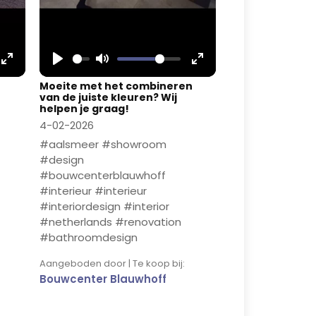
Enter
Play
Mute
Enter
Moeite met het combineren
fullscreen
fullscreen
van de juiste kleuren? Wij
helpen je graag!
4-02-2026
#aalsmeer #showroom
#design
#bouwcenterblauwhoff
#interieur #interieur
#interiordesign #interior
#netherlands #renovation
#bathroomdesign
Aangeboden door | Te koop bij:
Bouwcenter Blauwhoff