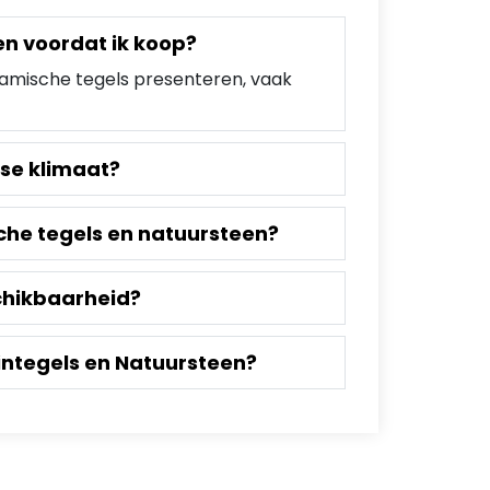
en voordat ik koop?
eramische tegels presenteren, vaak
ese klimaat?
che tegels en natuursteen?
schikbaarheid?
integels en Natuursteen?