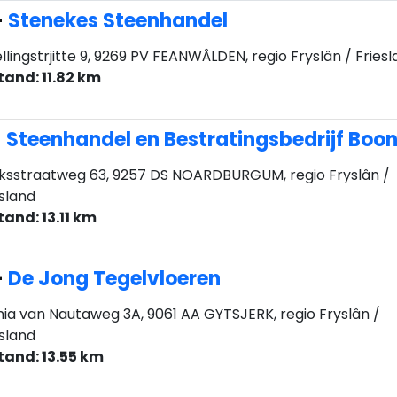
-
Stenekes Steenhandel
llingstrjitte 9, 9269 PV FEANWÂLDEN, regio Fryslân / Fries
tand: 11.82 km
-
Steenhandel en Bestratingsbedrijf Boo
jksstraatweg 63, 9257 DS NOARDBURGUM, regio Fryslân /
esland
tand: 13.11 km
-
De Jong Tegelvloeren
nia van Nautaweg 3A, 9061 AA GYTSJERK, regio Fryslân /
esland
tand: 13.55 km