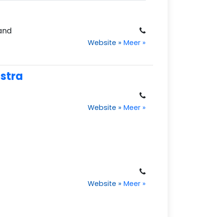
land
Website
»
Meer
»
nstra
Website
»
Meer
»
Website
»
Meer
»