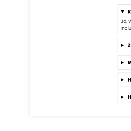
K
Ja, 
incl
Z
W
H
H