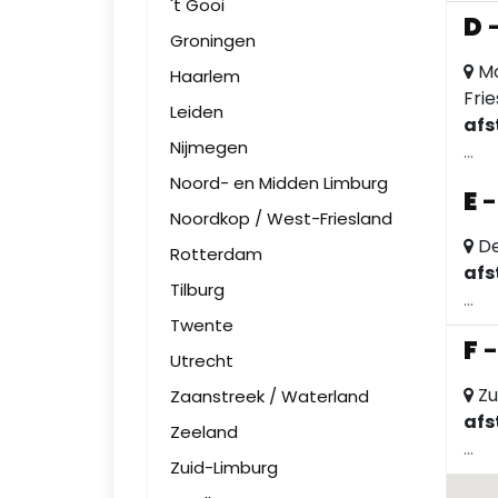
't Gooi
D
Groningen
Mo
Haarlem
Fri
Leiden
afs
Nijmegen
...
Noord- en Midden Limburg
E
Noordkop / West-Friesland
De
Rotterdam
afs
Tilburg
...
Twente
F
Utrecht
Zu
Zaanstreek / Waterland
afs
Zeeland
...
Zuid-Limburg