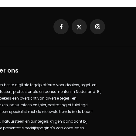
Facebook
X
Instagram
er ons
 en beste digitale tegelplatform voor dealers, tegel-en
itecten, professionals en consumenten in Nederland. Bij
oekers een overzicht van diverse tegel- en
n, natuursteen en (sier)bestrating of tuintegel
l een specialist met de nieuwste trends in de buurt!
, natuursteen en tuintegels krijgen aandacht bij
e presentatie bedrijfspagina's van onze leden.