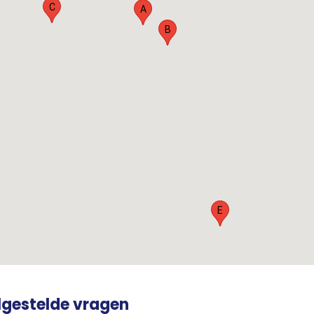
C
A
B
E
lgestelde vragen