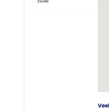
Zwolle
Vee