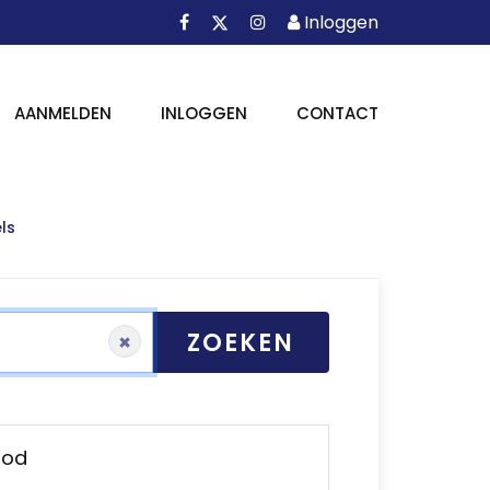
Facebook
Instagram
Inloggen
X
Inloggen
AANMELDEN
INLOGGEN
CONTACT
ls
ZOEKEN
×
bod