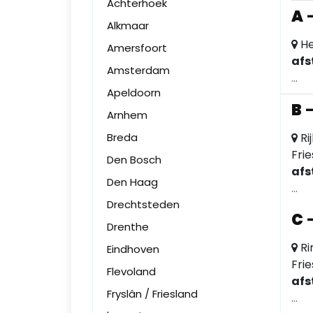
Achterhoek
A
Alkmaar
He
Amersfoort
afs
Amsterdam
...
Apeldoorn
B
Arnhem
Breda
Ri
Fri
Den Bosch
afs
Den Haag
...
Drechtsteden
C
Drenthe
Ri
Eindhoven
Fri
Flevoland
afs
Fryslân / Friesland
...