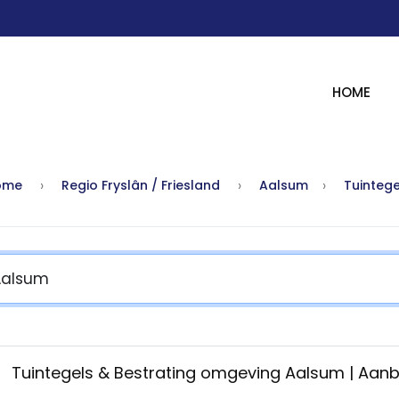
HOME
ome
Regio Fryslân / Friesland
Aalsum
Tuintege
Tuintegels & Bestrating omgeving Aalsum | Aan