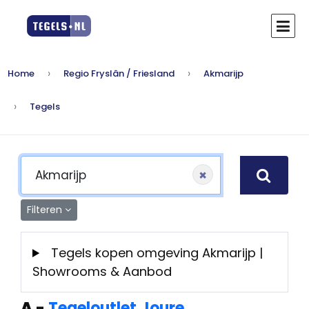
Home
Regio Fryslân / Friesland
Akmarijp
Tegels
×
Filteren
Tegels kopen omgeving Akmarijp |
Showrooms & Aanbod
A
-
Tegeloutlet Joure