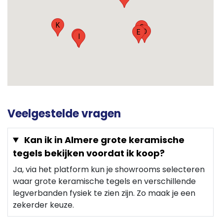
K
C
D
E
J
I
Veelgestelde vragen
Kan ik in Almere grote keramische
tegels bekijken voordat ik koop?
Ja, via het platform kun je showrooms selecteren
waar grote keramische tegels en verschillende
legverbanden fysiek te zien zijn. Zo maak je een
zekerder keuze.