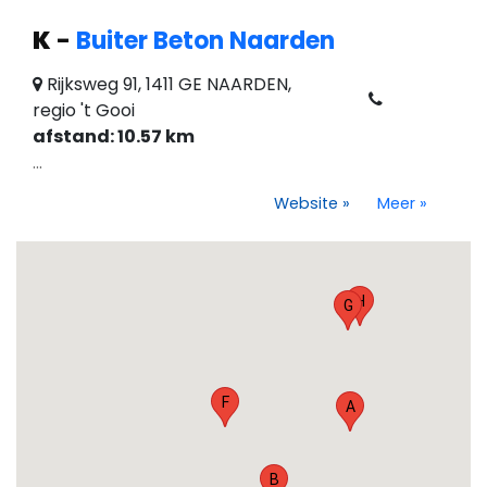
K
-
Buiter Beton Naarden
Rijksweg 91, 1411 GE NAARDEN,
regio 't Gooi
afstand: 10.57 km
...
Website
»
Meer
»
H
G
F
A
B