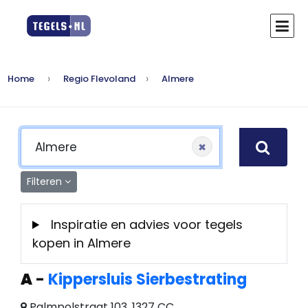
Home
Regio Flevoland
Almere
×
Filteren
Inspiratie en advies voor tegels
kopen in Almere
A
-
Kippersluis Sierbestrating
Palmpolstraat 103, 1327 CC