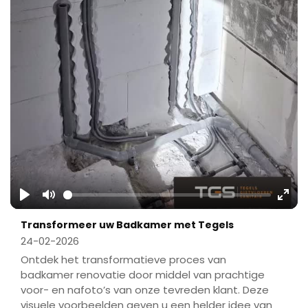
Play
Mute
Ente
Transformeer uw Badkamer met Tegels
fulls
24-02-2026
Ontdek het transformatieve proces van
badkamer renovatie door middel van prachtige
voor- en nafoto’s van onze tevreden klant. Deze
visuele voorbeelden geven u een helder idee van