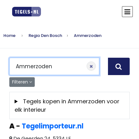
Home
Regio Den Bosch
Ammerzoden
×
Filteren
Tegels kopen in Ammerzoden voor
elk interieur
A
-
Tegelimporteur.nl
De Geerden 24, 5334 LE