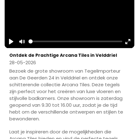
Play
Mute
Ente
Ontdek de Prachtige Arcana Tiles in Velddriel
fulls
28-05-2026
Bezoek de grote showroom van Tegelimporteur
aan De Geerden 24 in Velddriel en ontdek onze
schitterende collectie Arcana Tiles. Deze tegels
zijn perfect voor het creëren van luxe vloeren en
stijlvolle badkamers. Onze showroom is zaterdag
geopend van 9.30 tot 16.00 uur, zodat je de tijd
hebt om de verschillende ontwerpen en stijlen te
bewonderen.
Laat je inspireren door de mogelijkheden die
Arcana Tiles bieden en vind de perfecte tegels