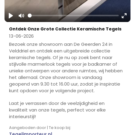
Play
Mute
Ente
Ontdek Onze Grote Collectie Keramische Tegels
fulls
13-06-2026
Bezoek onze showroom aan De Geerden 24 in
Velddriel en ontdek een uitgebreide collectie
keramische tegels. Of je nu op zoek bent naar
stijlvolle marmerlook tegels voor je badkamer of
unieke ontwerpen voor andere ruimtes, wij hebben
het allemaal. Onze showroom is vandaag
geopend van 9.30 tot 16.00 uur, zodat je inspiratie
kunt opdoen voor je volgende project.
Laat je verrassen door de veelzijdigheid en
kwaliteit van onze tegels, perfect voor elke
interieurstijl!
Aangeboden door | Te koop bij:
Tegelimporteur.nl