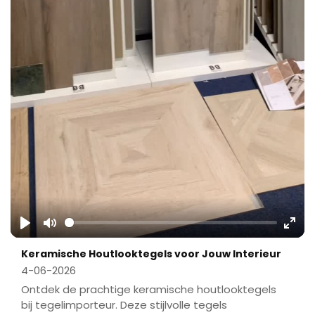
Play
Mute
Ente
Keramische Houtlooktegels voor Jouw Interieur
fulls
4-06-2026
Ontdek de prachtige keramische houtlooktegels
bij tegelimporteur. Deze stijlvolle tegels