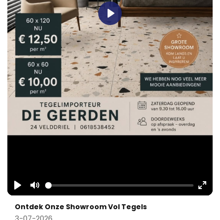
Play
Play
Mute
Ente
Ontdek Onze Showroom Vol Tegels
fulls
3-07-2026