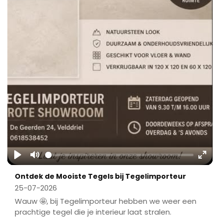
Play
Mute
Ente
Ontdek de Mooiste Tegels bij Tegelimporteur
fulls
25-07-2026
Wauw 🤩, bij Tegelimporteur hebben we weer een
prachtige tegel die je interieur laat stralen.