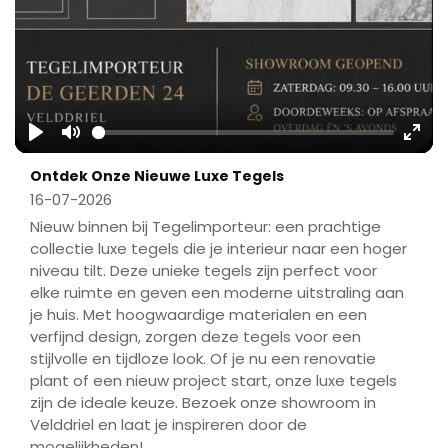
Play
Mute
Ente
Ontdek Onze Nieuwe Luxe Tegels
fulls
16-07-2026
Nieuw binnen bij Tegelimporteur: een prachtige
collectie luxe tegels die je interieur naar een hoger
niveau tilt. Deze unieke tegels zijn perfect voor
elke ruimte en geven een moderne uitstraling aan
je huis. Met hoogwaardige materialen en een
verfijnd design, zorgen deze tegels voor een
stijlvolle en tijdloze look. Of je nu een renovatie
plant of een nieuw project start, onze luxe tegels
zijn de ideale keuze. Bezoek onze showroom in
Velddriel en laat je inspireren door de
mogelijkheden!