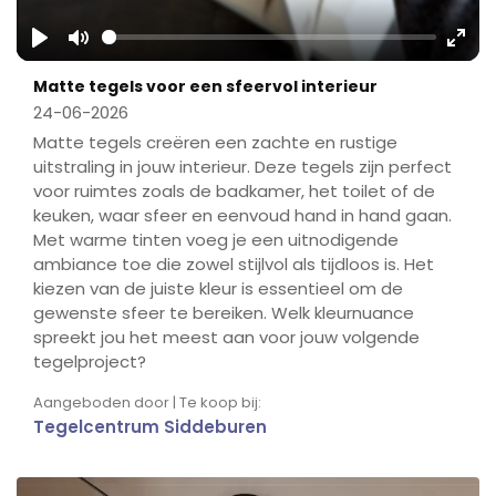
Play
Mute
Ente
Matte tegels voor een sfeervol interieur
fulls
24-06-2026
Matte tegels creëren een zachte en rustige
uitstraling in jouw interieur. Deze tegels zijn perfect
voor ruimtes zoals de badkamer, het toilet of de
keuken, waar sfeer en eenvoud hand in hand gaan.
Met warme tinten voeg je een uitnodigende
ambiance toe die zowel stijlvol als tijdloos is. Het
kiezen van de juiste kleur is essentieel om de
gewenste sfeer te bereiken. Welk kleurnuance
spreekt jou het meest aan voor jouw volgende
tegelproject?
Aangeboden door | Te koop bij:
Tegelcentrum Siddeburen