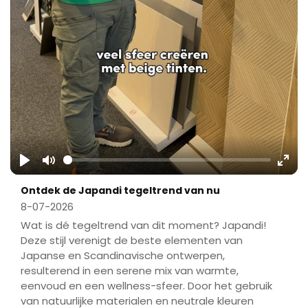
Play
Mute
Ente
Ontdek de Japandi tegeltrend van nu
fulls
8-07-2026
Wat is dé tegeltrend van dit moment? Japandi!
Deze stijl verenigt de beste elementen van
Japanse en Scandinavische ontwerpen,
resulterend in een serene mix van warmte,
eenvoud en een wellness-sfeer. Door het gebruik
van natuurlijke materialen en neutrale kleuren