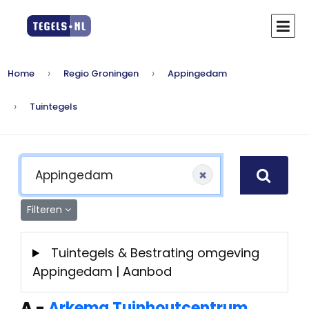
Home
Regio Groningen
Appingedam
Tuintegels
×
Filteren
Tuintegels & Bestrating omgeving
Appingedam | Aanbod
A
-
Arkema Tuinhoutcentrum