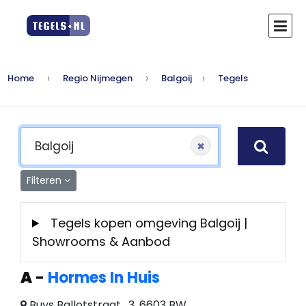
Home
Regio Nijmegen
Balgoij
Tegels
×
Filteren
Tegels kopen omgeving Balgoij |
Showrooms & Aanbod
A
-
Hormes In Huis
Buys Ballotstraat , 3, 6603 BW