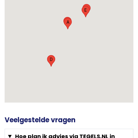
F
E
B
A
C
D
Veelgestelde vragen
Hoe plan ik advies via TEGELS.NL in