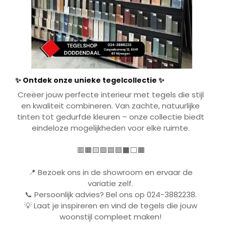
✨ Ontdek onze unieke tegelcollectie ✨
Creëer jouw perfecte interieur met tegels die stijl
en kwaliteit combineren. Van zachte, natuurlijke
tinten tot gedurfde kleuren
– onze collectie biedt
eindeloze mogelijkheden voor elke ruimte
.
🟥🟧🟨🟩🟦🟪⬛⬜🟫
📍
Bezoek ons in de showroom en ervaar de
variatie zelf.
📞
Persoonlijk advies? Bel ons op 024-3882238.
💡
Laat je inspireren en vind de tegels die jouw
woonstijl compleet maken!