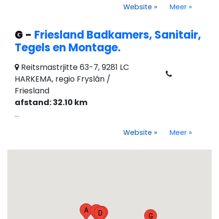
Website
»
Meer
»
G
-
Friesland Badkamers, Sanitair,
Tegels en Montage.
Reitsmastrjitte 63-7, 9281 LC
HARKEMA, regio Fryslân /
Friesland
afstand: 32.10 km
...
Website
»
Meer
»
A
B
C
E
D
G