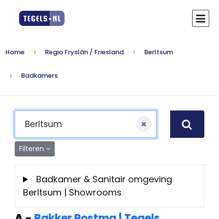
Home
Regio Fryslân / Friesland
Berltsum
Badkamers
×
Filteren
Badkamer & Sanitair omgeving
Berltsum | Showrooms
A
-
Bakker Postma | Tegels,