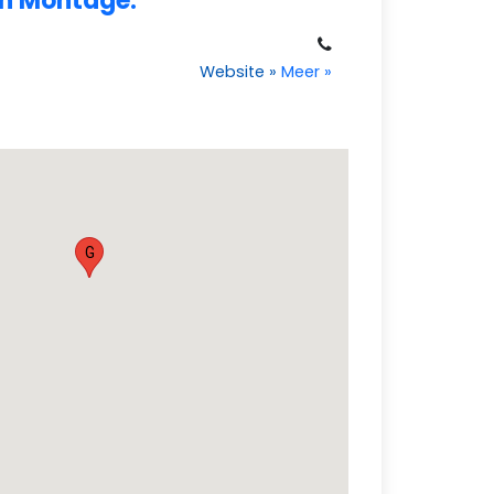
en Montage.
Website
»
Meer
»
G