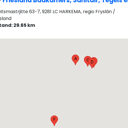
-
Friesland Badkamers, Sanitair, Tegels 
itsmastrjitte 63-7, 9281 LC HARKEMA, regio Fryslân /
esland
tand: 29.65 km
A
B
C
E
D
F