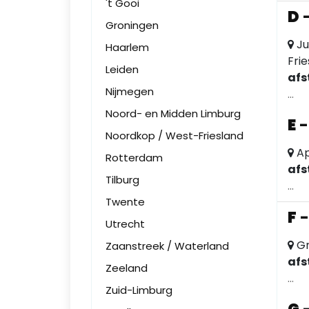
't Gooi
D
Groningen
Ju
Haarlem
Fri
Leiden
afs
Nijmegen
...
Noord- en Midden Limburg
E
Noordkop / West-Friesland
Ap
Rotterdam
afs
Tilburg
...
Twente
F
Utrecht
Gr
Zaanstreek / Waterland
afs
Zeeland
...
Zuid-Limburg