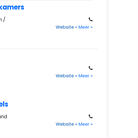
dkamers
n /
Website
»
Meer
»
Website
»
Meer
»
els
and
Website
»
Meer
»