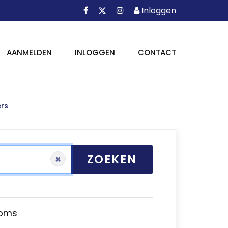
Facebook
Instagram
Inloggen
X
Inloggen
AANMELDEN
INLOGGEN
CONTACT
rs
ZOEKEN
×
ooms