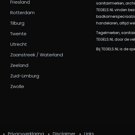
Friesland
sanitairmerken, arch
TEGELS.NL vinden bez
Rotterdam
badkamerspeciaalzake
Tilburg
handelaren, altijd we
Tegelmerken, sanitair
Twente
TEGELS.NL door de vel
Utrecht
Bij TEGELS.NL is de sp
Zaanstreek / Waterland
Zeeland
Zuid-Limburg
Zwolle
Privacyverklaring
Disclaimer
Links