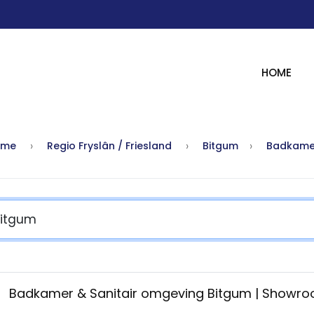
HOME
ome
Regio Fryslân / Friesland
Bitgum
Badkame
Badkamer & Sanitair omgeving Bitgum | Showr