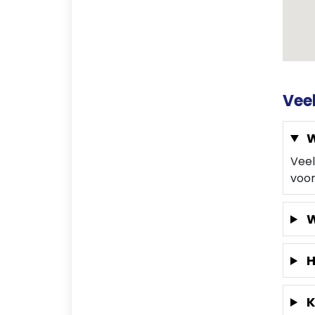
Vee
W
Veel
voor
W
H
K