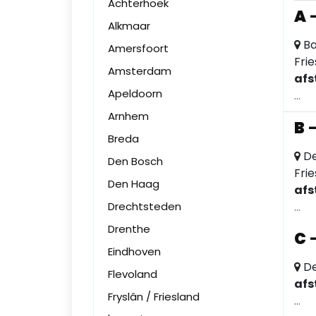
Achterhoek
A
Alkmaar
Ba
Amersfoort
Fri
Amsterdam
afs
Apeldoorn
...
Arnhem
B
Breda
De
Den Bosch
Fri
Den Haag
afs
Drechtsteden
...
Drenthe
C
Eindhoven
De
Flevoland
afs
Fryslân / Friesland
...