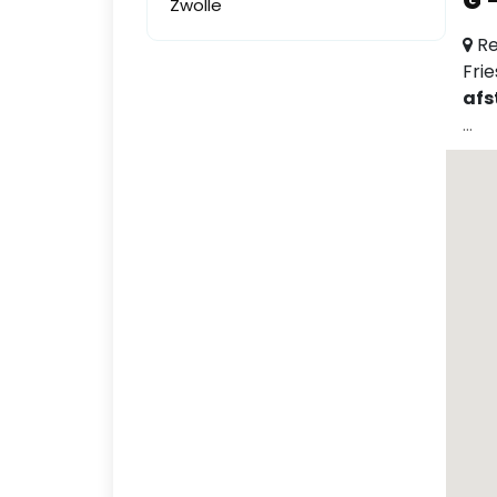
G
Zwolle
Re
Fri
afs
...