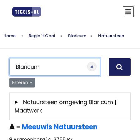
Home
Regio 't Gooi
Blaricum
Natuursteen
×
Filteren
Natuursteen omgeving Blaricum |
Maatwerk
A
-
Meeuwis Natuursteen
Bramenberg 14, 3755 BZ