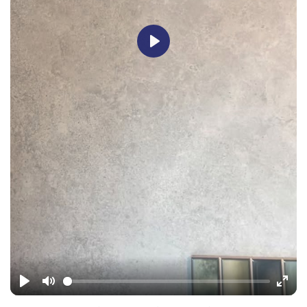
Play
Play
Mute
Ente