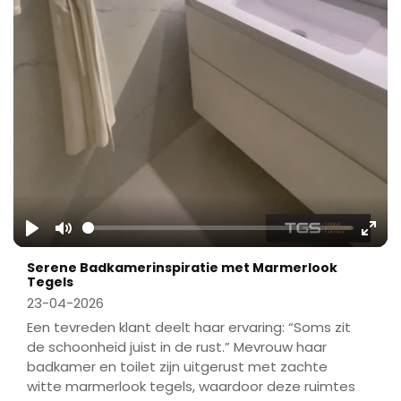
Play
Mute
Ente
Serene Badkamerinspiratie met Marmerlook
fulls
Tegels
23-04-2026
Een tevreden klant deelt haar ervaring: “Soms zit
de schoonheid juist in de rust.” Mevrouw haar
badkamer en toilet zijn uitgerust met zachte
witte marmerlook tegels, waardoor deze ruimtes