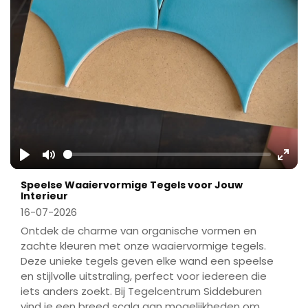
Play
Mute
Ente
Speelse Waaiervormige Tegels voor Jouw
fulls
Interieur
16-07-2026
Ontdek de charme van organische vormen en
zachte kleuren met onze waaiervormige tegels.
Deze unieke tegels geven elke wand een speelse
en stijlvolle uitstraling, perfect voor iedereen die
iets anders zoekt. Bij Tegelcentrum Siddeburen
vind je een breed scala aan mogelijkheden om