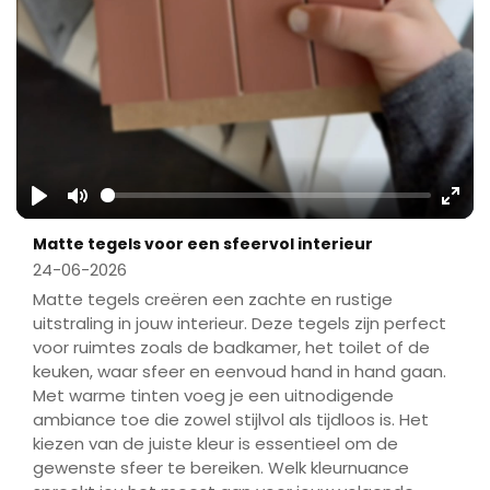
Play
Mute
Ente
Matte tegels voor een sfeervol interieur
fulls
24-06-2026
Matte tegels creëren een zachte en rustige
uitstraling in jouw interieur. Deze tegels zijn perfect
voor ruimtes zoals de badkamer, het toilet of de
keuken, waar sfeer en eenvoud hand in hand gaan.
Met warme tinten voeg je een uitnodigende
ambiance toe die zowel stijlvol als tijdloos is. Het
kiezen van de juiste kleur is essentieel om de
gewenste sfeer te bereiken. Welk kleurnuance