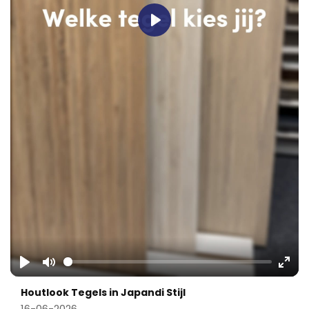
Play
Play
Mute
Ente
Houtlook Tegels in Japandi Stijl
fulls
16-06-2026