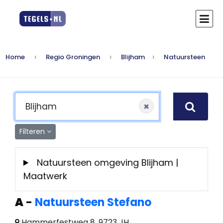
Home
Regio Groningen
Blijham
Natuursteen
×
Filteren
Natuursteen omgeving Blijham |
Maatwerk
A
-
Natuursteen Stefano
Hammerfestweg 8, 9723 JH