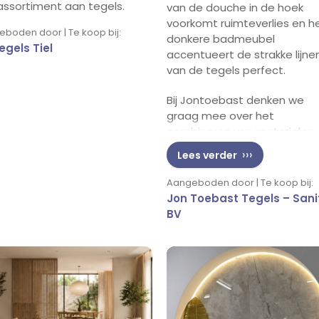
assortiment aan tegels.
van de douche in de hoek
voorkomt ruimteverlies en h
boden door | Te koop bij:
donkere badmeubel
egels Tiel
accentueert de strakke lijne
van de tegels perfect.
Bij Jontoebast denken we
graag mee over het
combineren van materialen 
het optimaal benutten van 
Lees verder
beschikbare ruimte. Bezoek
onze showroom voor inspirat
Aangeboden door | Te koop bij:
en persoonlijk advies voor j
Jon Toebast Tegels – Sani
badkamerproject.
BV