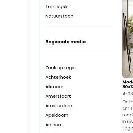
Tuintegels
Natuursteen
Regionale media
Zoek op regio:
Achterhoek
Mode
Alkmaar
60x1
4-08
Amersfoort
Ontd
Amsterdam
cm t
mode
Apeldoorn
in u
Arnhem
tegel