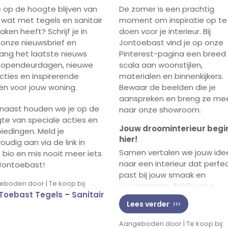
je op de hoogte blijven van
De zomer is een prachtig
s wat met tegels en sanitair
moment om inspiratie op te
ken heeft? Schrijf je in
doen voor je interieur. Bij
 onze nieuwsbrief en
Jontoebast vind je op onze
ang het laatste nieuws
Pinterest-pagina een breed
 opendeurdagen, nieuwe
scala aan woonstijlen,
ecties en inspirerende
materialen en binnenkijkers.
ën voor jouw woning.
Bewaar de beelden die je
aanspreken en breng ze me
naast houden we je op de
naar onze showroom.
te van speciale acties en
Jouw droominterieur begi
iedingen. Meld je
hier!
oudig aan via de link in
Samen vertalen we jouw id
 bio en mis nooit meer iets
naar een interieur dat perfe
Jontoebast!
past bij jouw smaak en
boden door | Te koop bij:
woonwensen. Bekijk onze
Toebast Tegels – Sanitair
inspiratie op Pinterest en k
Lees verder
daarna langs in onze showr
voor persoonlijk advies.
Aangeboden door | Te koop bij: