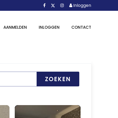
Facebook
Instagram
Inloggen
X
Inloggen
AANMELDEN
INLOGGEN
CONTACT
ZOEKEN