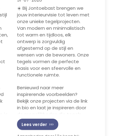
e
☀️ Bij Jontoebast brengen we
tijl
jouw interieurvisie tot leven met
onze unieke tegelprojecten.
n
Van modern en minimalistisch
ten,
tot warm en tijdloos, elk
et
ontwerp is zorgvuldig
afgestemd op de stijl en
wensen van de bewoners. Onze
ect
tegels vormen de perfecte
basis voor een sfeervolle en
functionele ruimte.
n
Benieuwd naar meer
wd
inspirerende voorbeelden?
jk
Bekijk onze projecten via de link
in bio en laat je inspireren door
e je
de mogelijkheden die tegels
bieden voor jouw interieur!
Lees verder