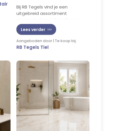
tair
Bij RB Tegels vind je een
uitgebreid assortiment
marmerlook tegels in diverse
maten en kleuren. Kom langs in
Lees verder
onze showroom en laat je
inspireren door de
Aangeboden door | Te koop bij:
mogelijkheden voor jouw
RB Tegels Tiel
interieur!