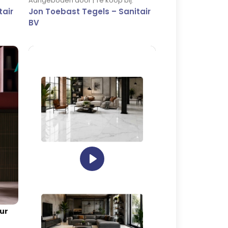
Aangeboden door | Te koop bij:
tair
Jon Toebast Tegels – Sanitair
BV
Play
eur