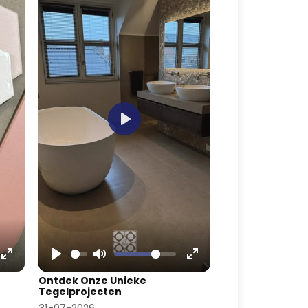
Play
Enter
Play
Mute
Enter
Ontdek Onze Unieke
fullscreen
fullscreen
Tegelprojecten
31-07-2026