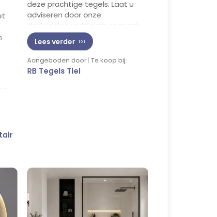
deze prachtige tegels. Laat u
adviseren door onze
et
deskundige verkopers en maak
van uw badkamer een waar
n
Lees verder
paradijs.
Aangeboden door | Te koop bij:
RB Tegels Tiel
en
de
ie
ouw
tair