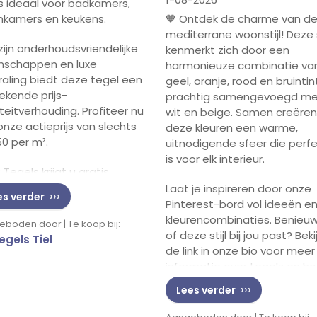
 is ideaal voor badkamers,
🧡 Ontdek de charme van d
kamers en keukens.
mediterrane woonstijl! Deze s
zijn onderhoudsvriendelijke
kenmerkt zich door een
nschappen en luxe
harmonieuze combinatie va
traling biedt deze tegel een
geel, oranje, rood en bruintin
tekende prijs-
prachtig samengevoegd m
iteitverhouding. Profiteer nu
wit en beige. Samen creëren
onze actieprijs van slechts
deze kleuren een warme,
50 per m².
uitnodigende sfeer die perf
is voor elk interieur.
B Tegels krijgt u gratis
rging vanaf 50 m² en
Laat je inspireren door onze
es verder
oonlijk advies in onze grote
Pinterest-bord vol ideeën e
room in Tiel. Neem
kleurencombinaties. Benieu
boden door | Te koop bij:
act met ons op voor een
of deze stijl bij jou past? Beki
egels Tiel
lijvende offerte!
de link in onze bio voor meer
informatie over tegels en ho
deze mediterrane look kunt
Lees verder
realiseren in jouw huis.