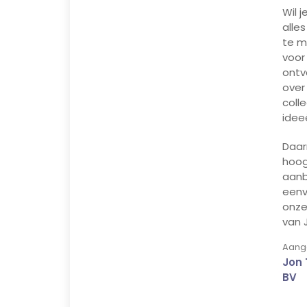
Wil 
alle
te ma
voor
ontv
over
coll
idee
Daar
hoog
aanb
eenv
onze
van 
Aange
Jon 
BV