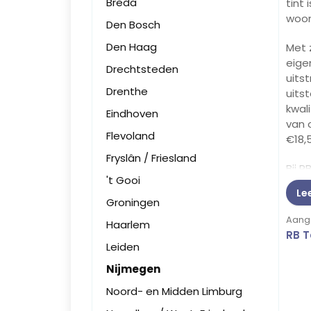
Breda
tint
woon
Den Bosch
Den Haag
Met 
eige
Drechtsteden
uits
Drenthe
uits
kwal
Eindhoven
van 
Flevoland
€18,
Fryslân / Friesland
Bij R
't Gooi
bezo
Le
pers
Groningen
show
Aange
Haarlem
cont
RB T
vrijb
Leiden
Nijmegen
Noord- en Midden Limburg