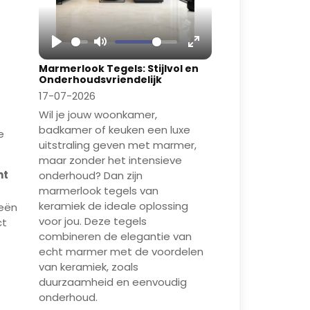
Play
Mute
Enter
Marmerlook Tegels: Stijlvol en
fullscreen
Onderhoudsvriendelijk
17-07-2026
Wil je jouw woonkamer,
badkamer of keuken een luxe
e
uitstraling geven met marmer,
maar zonder het intensieve
nt
onderhoud? Dan zijn
marmerlook tegels van
keramiek de ideale oplossing
eeën
voor jou. Deze tegels
ct
combineren de elegantie van
echt marmer met de voordelen
van keramiek, zoals
om
duurzaamheid en eenvoudig
oom
onderhoud.