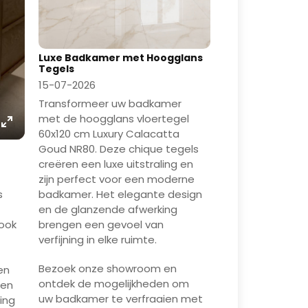
Luxe Badkamer met Hoogglans
Tegels
15-07-2026
Transformeer uw badkamer
met de hoogglans vloertegel
60x120 cm Luxury Calacatta
Enter
Goud NR80. Deze chique tegels
fullscreen
creëren een luxe uitstraling en
zijn perfect voor een moderne
s
badkamer. Het elegante design
en de glanzende afwerking
look
brengen een gevoel van
verfijning in elke ruimte.
Bezoek onze showroom en
en
ontdek de mogelijkheden om
een
uw badkamer te verfraaien met
ing