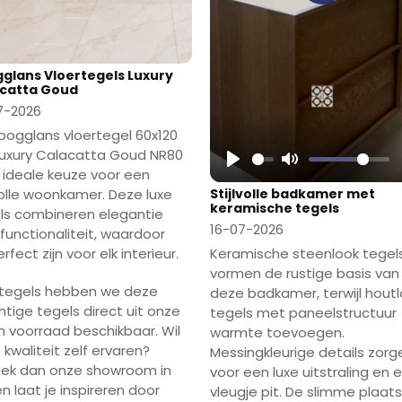
Play
glans Vloertegels Luxury
catta Goud
7-2026
oogglans vloertegel 60x120
uxury Calacatta Goud NR80
e ideale keuze voor een
Play
Mute
Stijlvolle badkamer met
lvolle woonkamer. Deze luxe
keramische tegels
ls combineren elegantie
16-07-2026
functionaliteit, waardoor
Keramische steenlook tegel
rfect zijn voor elk interieur.
vormen de rustige basis van
rbtegels hebben we deze
deze badkamer, terwijl hout
htige tegels direct uit onze
tegels met paneelstructuur
n voorraad beschikbaar. Wil
warmte toevoegen.
 kwaliteit zelf ervaren?
Messingkleurige details zorg
ek dan onze showroom in
voor een luxe uitstraling en 
en laat je inspireren door
vleugje pit. De slimme plaats