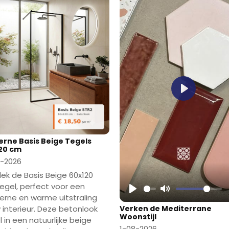
Play
rne Basis Beige Tegels
20 cm
-2026
ek de Basis Beige 60x120
egel, perfect voor een
rne en warme uitstraling
Play
Mute
Verken de Mediterrane
w interieur. Deze betonlook
Woonstijl
 in een natuurlijke beige
1-08-2026