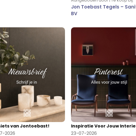
Aangeboden door | Te koop bij:
Jon Toebast Tegels – Sani
BV
niets van Jontoebast!
Inspiratie Voor Jouw Interi
7-2026
23-07-2026