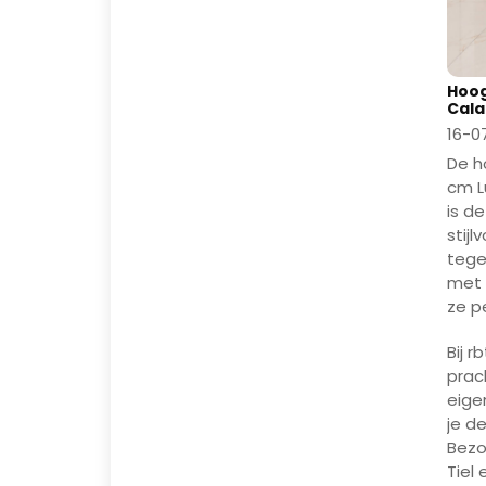
Hoog
Cala
16-0
De h
cm L
is d
stij
tege
met 
ze pe
Bij 
prac
eige
je de
Bezo
Tiel 