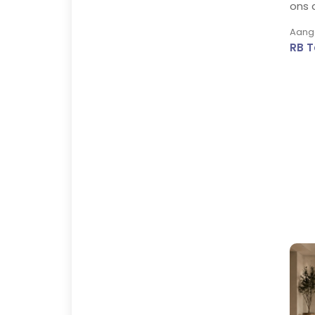
ons 
Aange
RB T