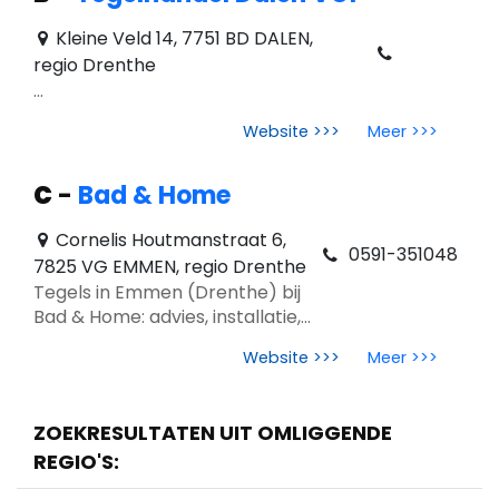
Kleine Veld 14, 7751 BD DALEN,
regio Drenthe
...
Website >>>
Meer >>>
C
-
Bad & Home
Cornelis Houtmanstraat 6,
0591-351048
7825 VG EMMEN, regio Drenthe
Tegels in Emmen (Drenthe) bij
Bad & Home: advies, installatie,
topmerken en trends 2026
Website >>>
Meer >>>
zoals Earth‑bound Lux, Warm
Minimalism en Linear Tactility.
ZOEKRESULTATEN UIT OMLIGGENDE
REGIO'S: