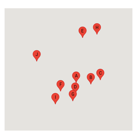
H
E
J
C
A
B
F
D
G
I