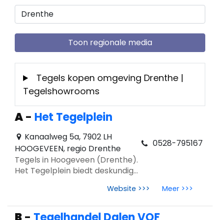
Toon regionale media
Tegels kopen omgeving Drenthe |
Tegelshowrooms
A
-
Het Tegelplein
Kanaalweg 5a, 7902 LH
0528-795167
HOOGEVEEN, regio Drenthe
Tegels in Hoogeveen (Drenthe).
Het Tegelplein biedt deskundig
advies, showroominspiratie en
Website >>>
Meer >>>
tegeltrends 2026 zoals Japandi
& natuursteenlooks.
B
-
Tegelhandel Dalen VOF