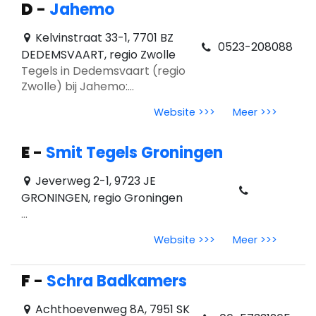
D
-
Jahemo
Kelvinstraat 33-1, 7701 BZ
0523-208088
DEDEMSVAART, regio Zwolle
Tegels in Dedemsvaart (regio
Zwolle) bij Jahemo:
showroomadvies, wand‑ en
Website >>>
Meer >>>
vloertegels, badkamerinspiratie
en tegeltrends 2026.
E
-
Smit Tegels Groningen
Jeverweg 2-1, 9723 JE
GRONINGEN, regio Groningen
...
Website >>>
Meer >>>
F
-
Schra Badkamers
Achthoevenweg 8A, 7951 SK