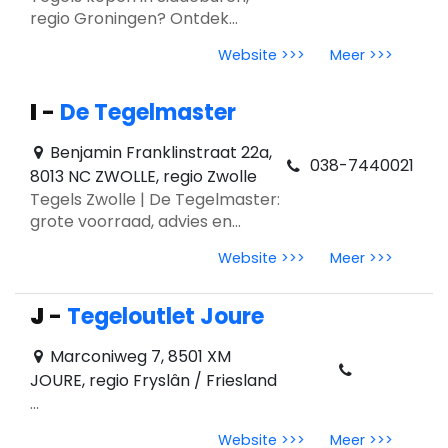
regio Groningen? Ontdek
Tegelcentrum Siddeburen:
Website >>>
Meer >>>
showroom van 1000 m²,
persoonlijk advies, trends 2026.
I
-
De Tegelmaster
Benjamin Franklinstraat 22a,
038-7440021
8013 NC ZWOLLE, regio Zwolle
Tegels Zwolle | De Tegelmaster:
grote voorraad, advies en
trends 2026 zoals travertin,
Website >>>
Meer >>>
handvorm en marmerlook.
Voor inspiratie en kwaliteits­
tegels.
J
-
Tegeloutlet Joure
Marconiweg 7, 8501 XM
JOURE, regio Fryslân / Friesland
...
Website >>>
Meer >>>