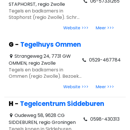
06-57331265
STAPHORST, regio Zwolle
Tegels en badkamers in
Staphorst (regio Zwolle). Schra
Badkamers: grootformaat
Website >>>
Meer >>>
tegels, totaalconcept en
tegeltrends 2026.
G
-
Tegelhuys Ommen
Strangeweg 24, 7731 GW
0529-467784
OMMEN, regio Zwolle
Tegels en badkamers in
Ommen (regio Zwolle). Bezoek
Tegelhuys Ommen voor eerlijk
Website >>>
Meer >>>
advies, showroominspiratie en
tegeltrends 2026.
H
-
Tegelcentrum Siddeburen
Oudeweg 58, 9628 CG
0598-430313
SIDDEBUREN, regio Groningen
Tegels kopen in Siddeburen,