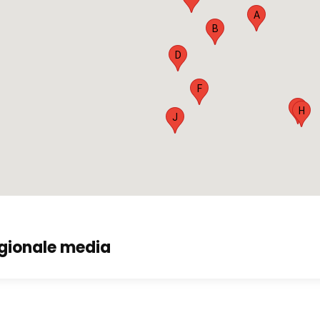
A
B
D
F
G
H
J
gionale media