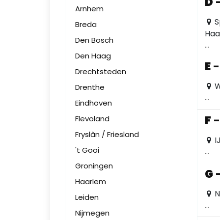
D
Arnhem
S
Breda
Haa
Den Bosch
...
Den Haag
E
Drechtsteden
W
Drenthe
...
Eindhoven
F
Flevoland
Fryslân / Friesland
I
't Gooi
...
Groningen
G
Haarlem
N
Leiden
...
Nijmegen