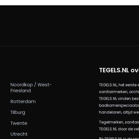
TEGELS.NL ov
Noordkop / West-
TEGELS.NL, het eerste
Friesland
sanitairmerken, arch
TEGELS.NL vinden bez
Rotterdam
badkamerspeciaalzake
Tilburg
handelaren, altijd we
Tegelmerken, sanitair
Twente
TEGELS.NL door de vel
Utrecht
Bij TEGELS.NL is de sp