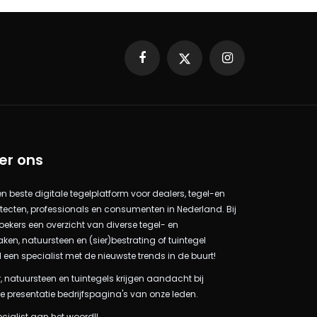
Facebook
X
Instagram
er ons
 en beste digitale tegelplatform voor dealers, tegel-en
itecten, professionals en consumenten in Nederland. Bij
oekers een overzicht van diverse tegel- en
n, natuursteen en (sier)bestrating of tuintegel
l een specialist met de nieuwste trends in de buurt!
, natuursteen en tuintegels krijgen aandacht bij
e presentatie bedrijfspagina's van onze leden.
ecialist aan het woord!!