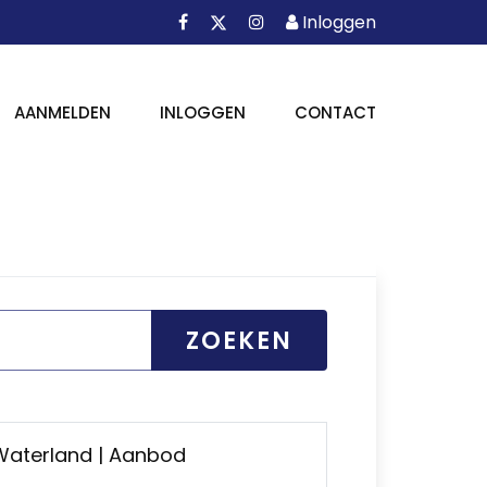
Facebook
Instagram
Inloggen
X
Inloggen
AANMELDEN
INLOGGEN
CONTACT
ZOEKEN
 Waterland | Aanbod