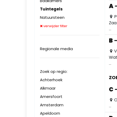
Badkamers
A
Tuintegels
P
Natuursteen
Zaa
verwijder filter
...
B
Regionale media
V
Wat
...
Zoek op regio:
ZO
Achterhoek
Alkmaar
C
Amersfoort
O
Amsterdam
...
Apeldoorn