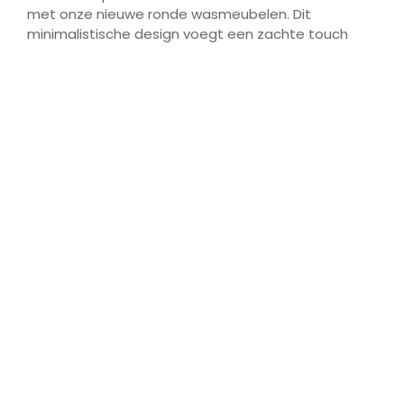
met onze nieuwe ronde wasmeubelen. Dit
minimalistische design voegt een zachte touch
toe aan jouw badkamer, waardoor het een oase
van ontspanning wordt. Bij Het Tegelplein vind je
een uitgebreid assortiment aan stijlvolle tegels
die perfect aansluiten bij deze moderne meubels.
Creëer een harmonieuze sfeer in jouw badkamer
met onze unieke collectie. Laat je inspireren en
transformeer jouw ruimte met hoogwaardige
producten die functionaliteit en esthetiek
combineren.
Aangeboden door | Te koop bij:
Het Tegelplein