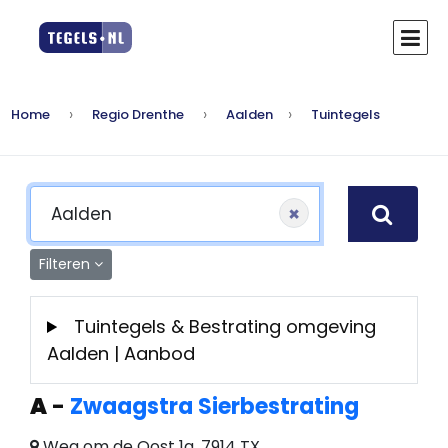
Home
Regio Drenthe
Aalden
Tuintegels
×
Filteren
Tuintegels & Bestrating omgeving
Aalden | Aanbod
A
-
Zwaagstra Sierbestrating
Weg om de Oost 1a, 7914 TX