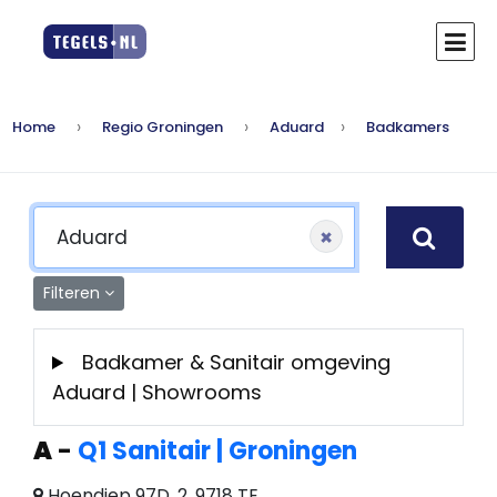
Home
Regio Groningen
Aduard
Badkamers
×
Filteren
Badkamer & Sanitair omgeving
Aduard | Showrooms
A
-
Q1 Sanitair | Groningen
Hoendiep 97D, 2, 9718 TE