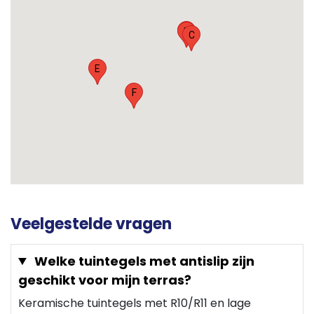
A
B
C
E
F
Veelgestelde vragen
Welke tuintegels met antislip zijn
geschikt voor mijn terras?
Keramische tuintegels met R10/R11 en lage