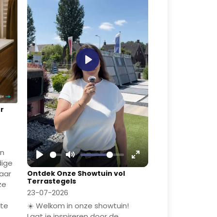
Play
or
en
dige
Play
Mute
Enter
Ontdek Onze Showtuin vol
naar
fullscreen
Terrastegels
ze
23-07-2026
☀️ Welkom in onze showtuin!
mte
Laat je inspireren door de