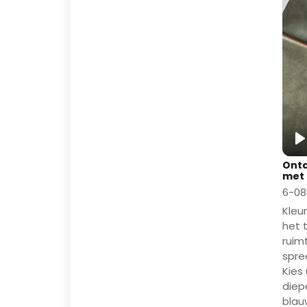
P
Ontd
met 
6-08
Kleur
het 
ruim
spre
Kies
diep
blau