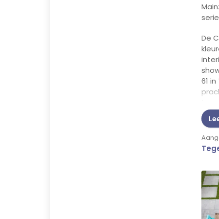
Main
serie
De C
kleu
inte
show
61 i
prac
tegel
door
Le
jouw
uitst
Aange
Tege