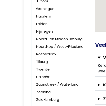
't Gooi
Groningen
Haarlem
Leiden
Nijmegen
Noord- en Midden Limburg
Vee
Noordkop / West-Friesland
Rotterdam
W
Tilburg
Kera
Twente
weer
Utrecht
Zaanstreek / Waterland
K
Zeeland
Z
Zuid-Limburg