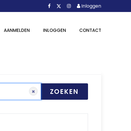
Facebook
Instagram
Inloggen
X
Inloggen
AANMELDEN
INLOGGEN
CONTACT
ZOEKEN
×