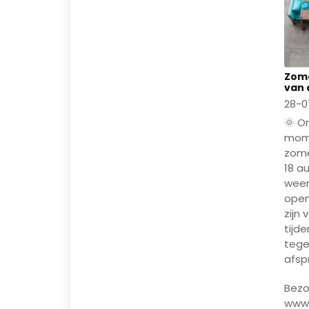
Zome
van d
28-0
🌞 On
mome
zome
18 a
weer
open
zijn
tijd
tege
afsp
Bezo
www.