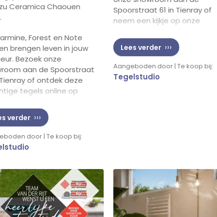
zu Ceramica Chaouen
Spoorstraat 61 in Tienray of
.
neem een kijkje op onze
website tegelstudio.nl voor
armine, Forest en Note
meer informatie over deze
Lees verder
ren brengen leven in jouw
prachtige tegels.
rieur. Bezoek onze
Aangeboden door | Te koop bij:
room aan de Spoorstraat
Tegelstudio
n Tienray of ontdek deze
htige tegels online op
studio.nl. Laat je inspireren
 de mogelijkheden en geef
es verder
 ruimte een unieke
raling!
boden door | Te koop bij:
lstudio