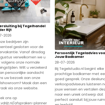
rsluiting bij Tegelhandel
er Rijt
7-2026
ze bedrijven zijn
nteel gesloten voor de
rvakantie. Vanaf dinsdag
Persoonlijk Tegeladvies vo
Jouw Badkamer
ugustus verwelkomen we u
28-07-2026
 volgens onze normale
ingstijden. Wilt u verzekerd
Bij Tegelstudio.nl begint elke
 van persoonlijke aandacht
prachtige badkamer met e
ens uw bezoek aan onze
goed gesprek. Onze deskun
lshowroom? Maak dan een
verkoopadviseurs luisteren 
raak via onze website.
jouw wensen en vertalen de
naar een uniek ontwerp dat
ek ons op
perfect aansluit bij jouw rui
vdrijt.nl/afspraken-planner
en leefstijl.