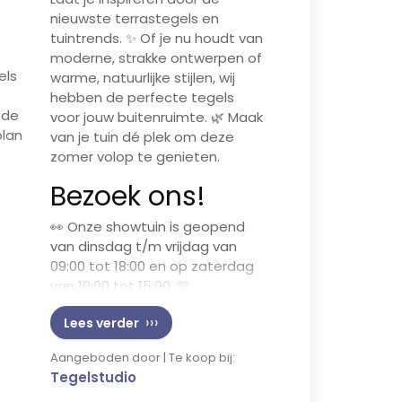
nieuwste terrastegels en
tuintrends. ✨ Of je nu houdt van
moderne, strakke ontwerpen of
els
warme, natuurlijke stijlen, wij
hebben de perfecte tegels
 de
voor jouw buitenruimte. 🌿 Maak
plan
van je tuin dé plek om deze
zomer volop te genieten.
Bezoek ons!
oom
👀 Onze showtuin is geopend
n!
van dinsdag t/m vrijdag van
09:00 tot 18:00 en op zaterdag
van 10:00 tot 15:00. 🩵
Tegelstudio – De GROOTSTE
Lees verder
van het zuiden!
Aangeboden door | Te koop bij:
Tegelstudio