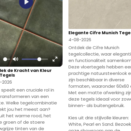
Play
Elegante Cifre Munich Tege
4-08-2026
Ontdek de Cifre Munich
tegelcollectie, waar elegant
en functionaliteit samenko
lay
Mute
Enter
Deze vloertegels hebben ee
ek de Kracht van Kleur
fullscreen
prachtige natuursteenlook 
Tegels
zijn beschikbaar in diverse
-2026
formaten, waaronder 60x60 
 speelt een cruciale rol in
Met een matte afwerking zij
transformeren van een
deze tegels ideaal voor zow
te. Welke tegelcombinatie
binnen- als buitengebruik.
ekt jou het meest aan?
 uit het warme rood, het
Kies uit drie stijlvolle kleuren:
e groen of de stoere
White, Pearl en Sand. Bezoek
wgrijze tinten van de
onze showroom aan de