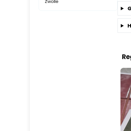
Zwolle
G
H
Re