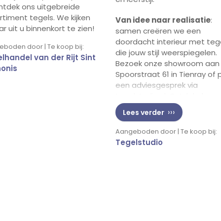
ntdek ons uitgebreide
rtiment tegels. We kijken
Van idee naar realisatie
:
r uit u binnenkort te zien!
samen creëren we een
doordacht interieur met teg
boden door | Te koop bij:
die jouw stijl weerspiegelen.
lhandel van der Rijt Sint
Bezoek onze showroom aan
onis
Spoorstraat 61 in Tienray of 
een adviesgesprek via
tegelstudio.nl. Ontdek de
mogelijkheden voor jouw dr
Lees verder
badkamer met de grootste
tegelcollectie van het zuide
Aangeboden door | Te koop bij:
Tegelstudio