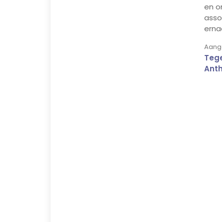
en o
asso
ernaa
Aange
Tege
Anth