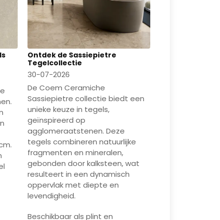
Ontdek de Sassiepietre
ls
Tegelcollectie
30-07-2026
De Coem Ceramiche
ie
Sassiepietre collectie biedt een
men.
unieke keuze in tegels,
n
geïnspireerd op
en
agglomeraatstenen. Deze
tegels combineren natuurlijke
cm.
fragmenten en mineralen,
n
gebonden door kalksteen, wat
el
resulteert in een dynamisch
oppervlak met diepte en
levendigheid.
Beschikbaar als plint en