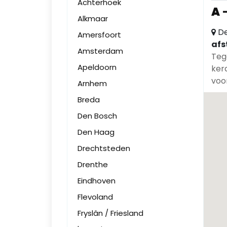
Achterhoek
A
Alkmaar
De
Amersfoort
afs
Amsterdam
Teg
Apeldoorn
ker
voor
Arnhem
Breda
Den Bosch
Den Haag
Drechtsteden
Drenthe
Eindhoven
Flevoland
Fryslân / Friesland