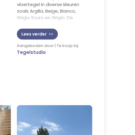
vloertegel in diverse kleuren
zoals Argilla, Beige, Bianco,
Grigio Scuro en Grigio. De
formaten variëren van 7,5x60,4
cm tot 120,8x120,8 cm. Bezoek
Lees verder
onze showroom aan de
Spoorstraat 61 in Tienray of
Aangeboden door | Te koop bij:
neem een kijkje op
Tegelstudio
tegelstudio.nl.