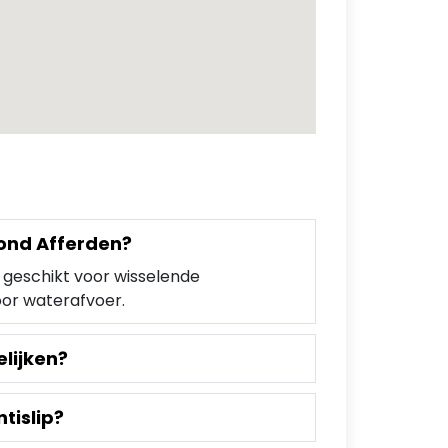
rond Afferden?
n geschikt voor wisselende
oor waterafvoer.
elijken?
tislip?