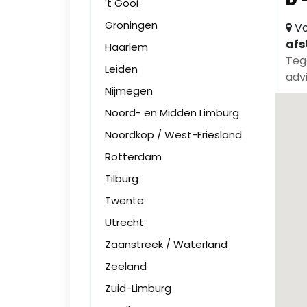
D
't Gooi
Groningen
Vo
afs
Haarlem
Teg
Leiden
advi
Nijmegen
Noord- en Midden Limburg
Noordkop / West-Friesland
Rotterdam
Tilburg
Twente
Utrecht
Zaanstreek / Waterland
Zeeland
Zuid-Limburg