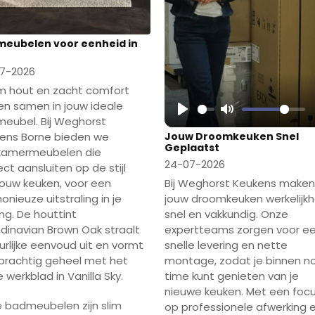
eubelen voor eenheid in
7-2026
 hout en zacht comfort
n samen in jouw ideale
eubel. Bij Weghorst
Play
Mute
Jouw Droomkeuken Snel
ens Borne bieden we
Geplaatst
amermeubelen die
24-07-2026
ct aansluiten op de stijl
Bij Weghorst Keukens make
jouw keuken, voor een
jouw droomkeuken werkelijkh
onieuze uitstraling in je
snel en vakkundig. Onze
ng. De houttint
expertteams zorgen voor e
dinavian Brown Oak straalt
snelle levering en nette
urlijke eenvoud uit en vormt
montage, zodat je binnen n
prachtig geheel met het
time kunt genieten van je
e werkblad in Vanilla Sky.
nieuwe keuken. Met een foc
 badmeubelen zijn slim
op professionele afwerking 