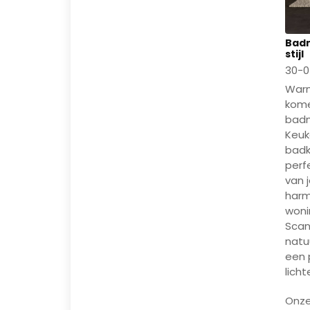
Badm
stijl
30-0
Warm
kome
badm
Keuk
badk
perfe
van 
harm
woni
Scan
natu
een 
licht
Onze