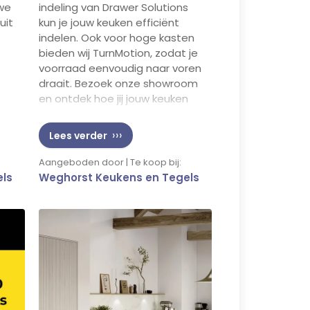
 we
indeling van Drawer Solutions
uit
kun je jouw keuken efficiënt
indelen. Ook voor hoge kasten
bieden wij TurnMotion, zodat je
voorraad eenvoudig naar voren
draait. Bezoek onze showroom
en ontdek hoe jij jouw keuken
 en
optimaal kunt inrichten met
deze innovatieve oplossingen.
Lees verder
Aangeboden door | Te koop bij:
els
Weghorst Keukens en Tegels