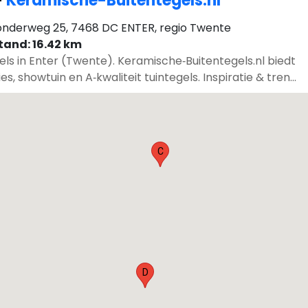
-
Keramische-Buitentegels.nl
nderweg 25, 7468 DC ENTER, regio Twente
tand: 16.42 km
els in Enter (Twente). Keramische‑Buitentegels.nl biedt
es, showtuin en A‑kwaliteit tuintegels. Inspiratie & tren...
C
D