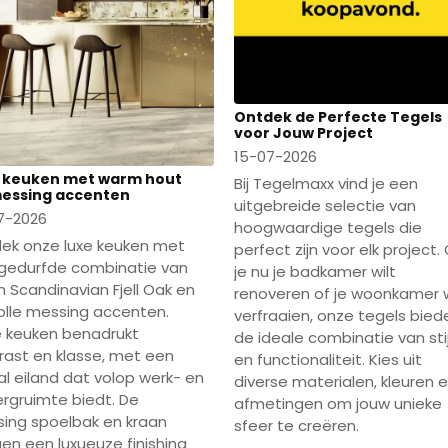
Ontdek de Perfecte Tegels
voor Jouw Project
15-07-2026
 keuken met warm hout
Bij Tegelmaxx vind je een
essing accenten
uitgebreide selectie van
7-2026
hoogwaardige tegels die
ek onze luxe keuken met
perfect zijn voor elk project.
gedurfde combinatie van
je nu je badkamer wilt
 Scandinavian Fjell Oak en
renoveren of je woonkamer w
lvolle messing accenten.
verfraaien, onze tegels bied
 keuken benadrukt
de ideale combinatie van stij
rast en klasse, met een
en functionaliteit. Kies uit
al eiland dat volop werk- en
diverse materialen, kleuren 
rgruimte biedt. De
afmetingen om jouw unieke
ing spoelbak en kraan
sfeer te creëren.
en een luxueuze finishing