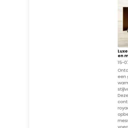
Luxe
en m
15-0
Ontd
een 
warm
stij
Deze
cont
roya
opbe
mess
voeg