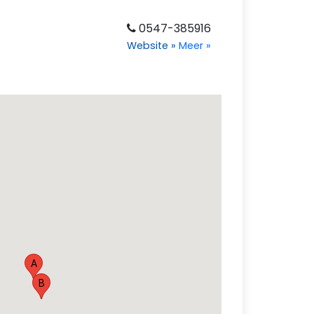
0547-385916
Website
»
Meer
»
A
B