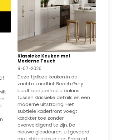
Klassieke Keuken met
Moderne Touch
8-07-2026
Deze tijdloze keuken in de
 Of
zachte zandtint Beach Grey
biedt een perfecte balans
ilt
tussen klassieke details en een
en
moderne uitstraling. Het
l
subtiele kaderfront voegt
karakter toe zonder
en
overweldigend te zijn. De
nieuwe glasdeuren, uitgevoerd
met ribbelglas in een Smoked