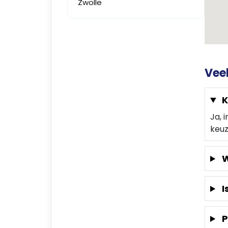
Zwolle
Vee
K
Ja, 
keuz
W
I
P