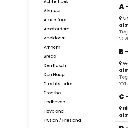
Achterhoek
A
Alkmaar
Gr
Amersfoort
afs
Amsterdam
Teg
Apeldoorn
202
Arnhem
B
Breda
We
Den Bosch
afs
Den Haag
Teg
Drechtsteden
XXL
Drenthe
C
Eindhoven
Ni
Flevoland
afs
Fryslân / Friesland