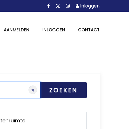
Facebook
Instagram
Inloggen
X
Inloggen
AANMELDEN
INLOGGEN
CONTACT
ZOEKEN
×
itenruimte