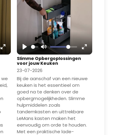
Enter
Play
Mute
Enter
Slimme Opbergoplossingen
fullscreen
fullscreen
voor jouw Keuken
23-07-2026
n we
Bij de aanschaf van een nieuwe
eid,
keuken is het essentieel om
goed na te denken over de
en
opbergmogelijkheden. Slimme
hulpmiddelen zoals
o
tandemkasten en uittrekbare
LeMans kasten maken het
us
eenvoudig om orde te houden.
en
Met een praktische lade-