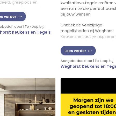
deeld, greeploos en
kwalitatieve tegels creëren
edig aanpasbaar aan jouw
een ruimte die perfect aansl
en. Kies voor een
bij jouw wensen.
es verder
dacht ontwerp dat net zo
Ontdek de veelzijdige
digend is als je keuken, en
boden door | Te koop bij:
mogelijkheden bij Weghorst
et van jouw momenten van
orst Keukens en Tegels
Keukens en laat je inspireren
panning!
door ons aanbod van tegels
designs.
Lees verder
Aangeboden door | Te koop bij:
Weghorst Keukens en Teg