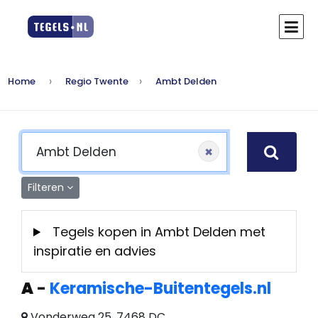
Home
Regio Twente
Ambt Delden
×
Filteren
Tegels kopen in Ambt Delden met
inspiratie en advies
A
-
Keramische-Buitentegels.nl
Vonderweg 25, 7468 DC