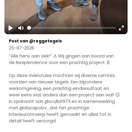
Play
Mute
Ente
Post van @reggetegels
fulls
25-07-2026
“Alle hens aan dek!” ⚓ Wij gingen aan boord van
de Resplendence voor een prachtig project 🚢
Op deze riviercruise mochten wij diverse ruimtes
voorzien van nieuwe tegels. Een bijzondere
werkomgeving, een prachtig eindresultaat en
weer eens wat anders dan een project aan wal! 😉
In opdracht van @scylla1973 en in samenwerking
met @dacapobv , dat het prachtige
interieurontwerp heeft gemaakt en alles tot in
detail heeft verzorgd.