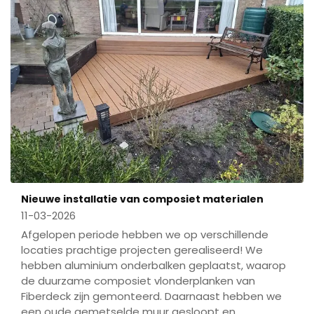
Nieuwe installatie van composiet materialen
11-03-2026
Afgelopen periode hebben we op verschillende
locaties prachtige projecten gerealiseerd! We
hebben aluminium onderbalken geplaatst, waarop
de duurzame composiet vlonderplanken van
Fiberdeck zijn gemonteerd. Daarnaast hebben we
een oude gemetselde muur gesloopt en