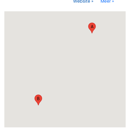
Website
»
Meer
»
A
B