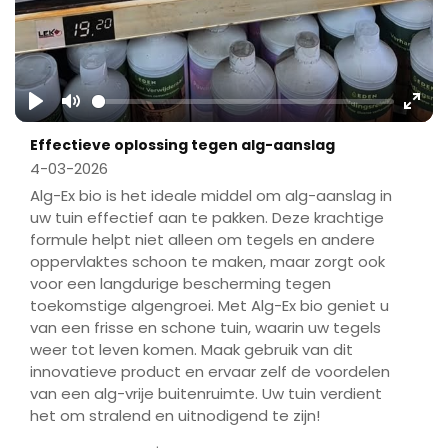
Play
Mute
Ente
Effectieve oplossing tegen alg-aanslag
fulls
4-03-2026
Alg-Ex bio is het ideale middel om alg-aanslag in
uw tuin effectief aan te pakken. Deze krachtige
formule helpt niet alleen om tegels en andere
oppervlaktes schoon te maken, maar zorgt ook
voor een langdurige bescherming tegen
toekomstige algengroei. Met Alg-Ex bio geniet u
van een frisse en schone tuin, waarin uw tegels
weer tot leven komen. Maak gebruik van dit
innovatieve product en ervaar zelf de voordelen
van een alg-vrije buitenruimte. Uw tuin verdient
het om stralend en uitnodigend te zijn!