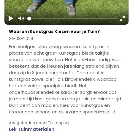
Play
Mute
Ente
Waarom Kunstgras Kiezen voor je Tuin?
fulls
31-03-2026
Een veelgestelde vraag: waarom kunstgras in
plaats van echt gras? Kunstgras biedt talrijke
voordelen voor jouw tuin. Het is UV-bestendig, wat
betekent dat de kleuren jarenlang stralend blijven
dankzij de 8 jaar kleurgarantie. Daarnaast is
kunstgras zowel dier- als kindvriendelijk, waardoor
het een veilige speelplek biedt. Het
onderhoudsvriendelijke karakter zorgt ervoor dat
je meer tijd kunt genieten van je tuin en minder tijd
kwijt bent aan maaien. Kies voor kunstgras en
creëer een schone en duurzame speelruimte! 🚸
Aangeboden door | Te koop bij:
Lek Tuinmaterialen