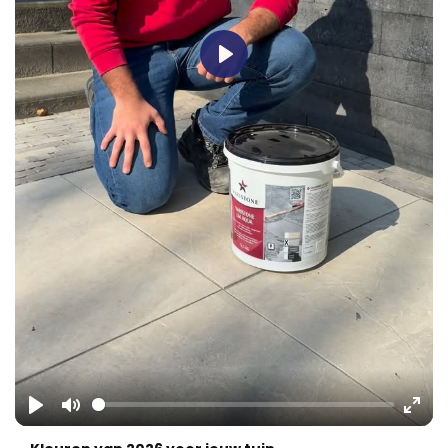
Play
Play
Mute
Ente