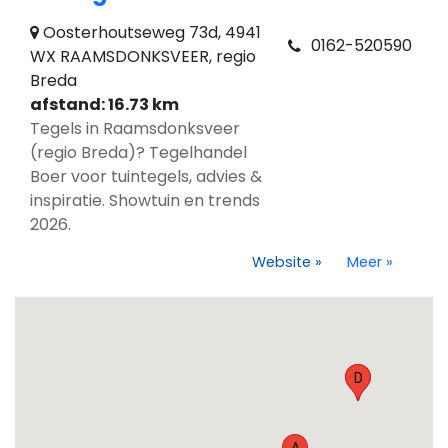
Oosterhoutseweg 73d, 4941
0162-520590
WX RAAMSDONKSVEER, regio
Breda
afstand: 16.73 km
Tegels in Raamsdonksveer
(regio Breda)? Tegelhandel
Boer voor tuintegels, advies &
inspiratie. Showtuin en trends
2026.
Website
»
Meer
»
C
D