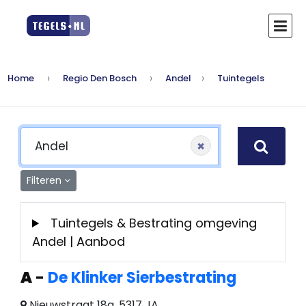
Home
Regio Den Bosch
Andel
Tuintegels
×
Filteren
Tuintegels & Bestrating omgeving
Andel | Aanbod
A
-
De Klinker Sierbestrating
Nieuwstraat 18a, 5317 JA