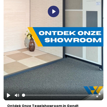
Play
Play
Mute
Ente
Ontdek Onze Tegelshowroom in Gendt
fulls