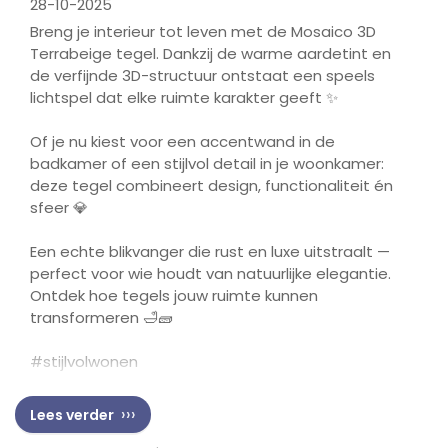
28-10-2025
Breng je interieur tot leven met de
Mosaico
3D
Terrabeige
tegel. Dankzij de warme aardetint en
de verfijnde 3D-structuur ontstaat een speels
lichtspel dat elke ruimte karakter geeft
✨
Of je nu kiest voor een accentwand in de
badkamer of een stijlvol detail in je woonkamer:
deze tegel combineert design, functionaliteit én
sfeer
💎
Een echte blikvanger die rust en luxe uitstraalt
—
perfect voor wie houdt van natuurlijke elegantie.
Ontdek hoe tegels jouw ruimte kunnen
transformeren
🛁🧱
#stijlvolwonen
Lees verder