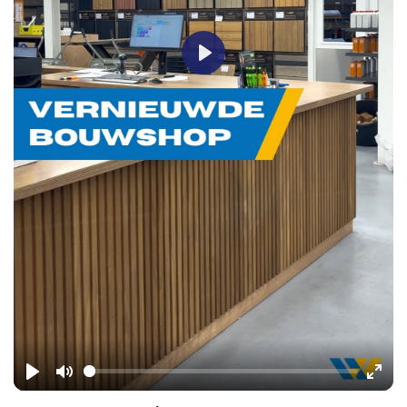
Play
Play
Mute
Ente