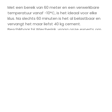
Met een bereik van 60 meter en een verwerkbare
temperatuur vanaf -10°C, is het ideaal voor elke
klus. Na slechts 60 minuten is het al belastbaar en
vervangt het maar liefst 40 kg cement.
Beschikbaar bij Wiecherink, vraag onze experts om
meer informatie!
Aangeboden door | Te koop bij:
Wiecherink Bouwmaterialen