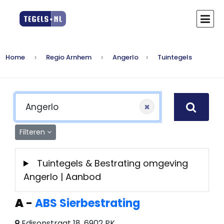
Home
Regio Arnhem
Angerlo
Tuintegels
×
Filteren
Tuintegels & Bestrating omgeving
Angerlo | Aanbod
A
-
ABS Sierbestrating
Edisonstraat 18, 6902 PK