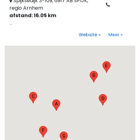
Spijksedijk 3-109, 6917 AB SPIJK,
regio Arnhem
afstand: 16.05 km
...
Website
»
Meer
»
E
B
C
D
A
F
G