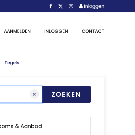
Facebook
Instagram
Inloggen
X
Inloggen
AANMELDEN
INLOGGEN
CONTACT
Tegels
ZOEKEN
×
rooms & Aanbod