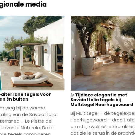
gionale media
editerrane tegels voor
✨ Tijdloze elegantie met
en én buiten
Savoia Italia tegels bij
Multitegel Heerhugowaard
m weg bij de warme
Bij Multitegel – dé tegelexper
raling van de Savoia Italia
Heerhugowaard – draait alle
terranea – Le Pietre del
om stijl, kwaliteit en karakter.
 Levante Naturale. Deze
dat zie je terug in de pracht
lvolle tegels combineren