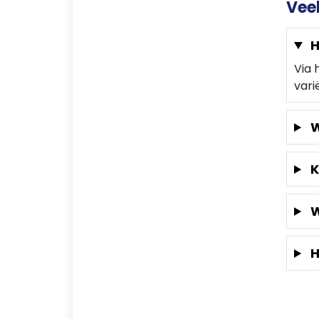
Vee
H
Via 
vari
W
K
W
H