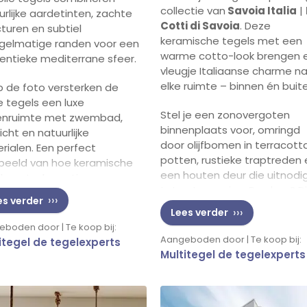
collectie van
Savoia Italia
|
urlijke aardetinten, zachte
Cotti di Savoia
. Deze
cturen en subtiel
keramische tegels met een
gelmatige randen voor een
warme cotto-look brengen 
entieke mediterrane sfeer.
vleugje Italiaanse charme n
elke ruimte – binnen én buit
p de foto versterken de
te tegels een luxe
Stel je een zonovergoten
enruimte met zwembad,
binnenplaats voor, omringd
icht en natuurlijke
door olijfbomen in terracott
rialen. Een perfect
potten, rustieke traptreden 
beeld van hoe keramische
een houten deur die uitnodi
ls rust, elegantie en
tot ontspanning. De vloer? D
tionaliteit samenbrengen.
es verder
straalt pure klasse uit dankzi
Lees verder
authentieke uitstraling van
schikt voor interieur en
boden door | Te koop bij:
Savoia Italia tegels. 🌞✨
as
Aangeboden door | Te koop bij:
itegel de tegelexperts
aliaanse keramiek van
Multitegel de tegelexperts
Deze tegels zijn niet alleen 
waliteit
lust voor het oog, maar ook
jdloos design met
bijzonder veelzijdig. Of je nu
rlijke uitstraling