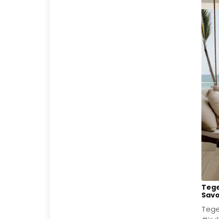
📍 O
tegel
Teg
Hee
Alkma
van
desig
tege
woo
Tege
Savo
Tege