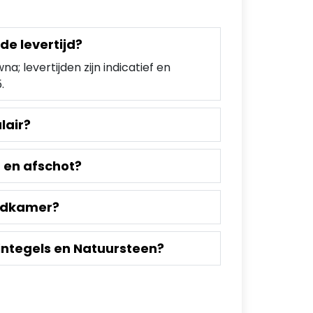
de levertijd?
; levertijden zijn indicatief en
.
lair?
p en afschot?
badkamer?
integels en Natuursteen?