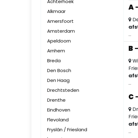
Achterhoek
A
Alkmaar
De
Amersfoort
afs
Amsterdam
...
Apeldoorn
B
Arnhem
Breda
Wi
Fri
Den Bosch
afs
Den Haag
...
Drechtsteden
C
Drenthe
Dr
Eindhoven
Fri
Flevoland
afs
Fryslân / Friesland
...