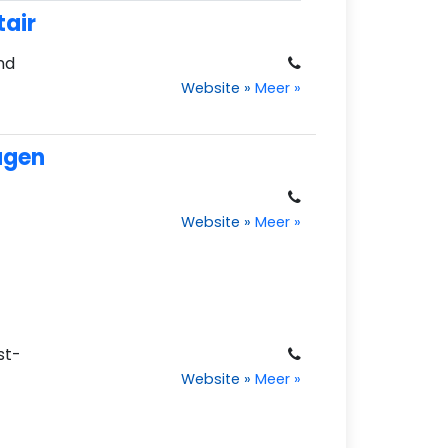
tair
nd
Website
»
Meer
»
agen
Website
»
Meer
»
st-
Website
»
Meer
»