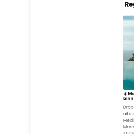
Re
☀️ M
binn
Droo
uitst
Medi
Mare
stij