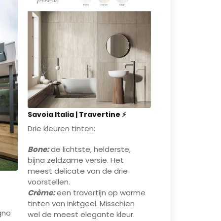
f
Kom langs bij Multitegel en
t
ontdek welke houtlook-tegel bij
otti
jou past! Je bent van harte
welkom om onze collectie te
bewonderen.
📍 Bezoek onze vestiging, u
ee
bent van harte welkom!
Savoia Italia | Travertine ⚡
Drie kleuren tinten:
?
Bone:
de lichtste, helderste,
ign
bijna zeldzame versie. Het
meest delicate van de drie
voorstellen.
Crème:
een travertijn op warme
tinten van inktgeel. Misschien
rm
gno
wel de meest elegante kleur.