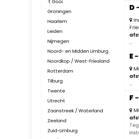
't Gooi
D
Groningen
In
Haarlem
Fri
Leiden
afs
Nijmegen
...
Noord- en Midden Limburg
E
Noordkop / West-Friesland
Mi
Rotterdam
afs
Tilburg
...
Twente
F
Utrecht
Mi
Zaanstreek / Waterland
afs
Zeeland
Teg
Zuid-Limburg
inst