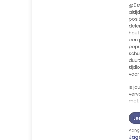
@5ste
altij
posi
dele
hout
een 
popu
schu
duur
tijdl
voor 
Is j
verv
met 
moge
buit
Le
Aange
Jage