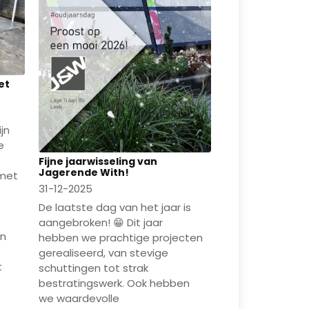
et
ijn
e
Fijne jaarwisseling van
Jagerende With!
 met
31-12-2025
De laatste dag van het jaar is
aangebroken! 😁 Dit jaar
jn
hebben we prachtige projecten
gerealiseerd, van stevige
t
schuttingen tot strak
bestratingswerk. Ook hebben
we waardevolle