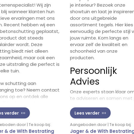
je interieur? Bezoek onze
rrenspecialist! Wij zijn
showtuin en laat je inspirere
d blij wanneer klanten hun
door ons uitgebreide
tieve ervaringen met ons
assortiment tegels. Hier kies 
n. Recent hebben wij een
eenvoudig de perfecte stijl 
betonschutting geplaatst,
jouw ruimte. Kom langs en
product dat steeds
ervaar zelf de kwaliteit en
lairder wordt. Deze
schoonheid van onze
tting biedt niet alleen
producten.
zaamheid, maar ook een
oze uitstraling die perfect is
Persoonlijk
elke tuin.
Advies
ouw schutting aan
anging toe? Neem contact
Onze experts staan klaar om
ons op en ontdek alle
te adviseren en samen met 
lijkheden voor jouw
de beste keuzes te maken.
enruimte.
Loop gerust binnen en ontd
Lees verder
es verder
de mogelijkheden voor jouw
volgende project!
Aangeboden door | Te koop bij:
boden door | Te koop bij:
Jager & de With Bestratin
r & de With Bestrating