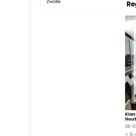
Zwolle
Re
Klan
Hout
26-0
⭐ 5-