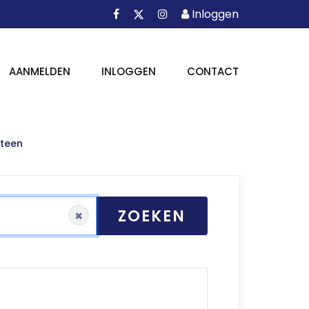
Facebook
Instagram
Inloggen
X
Inloggen
AANMELDEN
INLOGGEN
CONTACT
teen
ZOEKEN
×