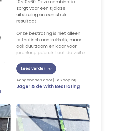
10×10×60. Deze combinatie
g
zorgt voor een tijdloze
uitstraling en een strak
resultaat.
Onze bestrating is niet alleen
d
esthetisch aantrekkelijk, maar
ook duurzaam en klaar voor
t
jarenlang gebruik. Laat de visite
maar komen en geniet van het
aat
buitenleven!
Lees verder
g
an.
Aangeboden door | Te koop bij:
Jager & de With Bestrating
g