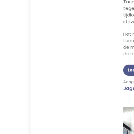
Taup
tege
tijdl
stijl
Het 
terra
de m
de m
kera
buit
Le
Aange
Jage