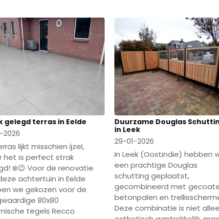
k gelegd terras in Eelde
Duurzame Douglas Schutti
in Leek
-2026
29-01-2026
erras lijkt misschien ijzel,
In Leek (Oostindie) hebben 
 het is perfect strak
een prachtige Douglas
gd! ❄️😉 Voor de renovatie
schutting geplaatst,
deze achtertuin in Eelde
gecombineerd met gecoat
en we gekozen voor de
betonpalen en trellisscherm
waardige 80x80
Deze combinatie is niet alle
mische tegels Recco
esthetisch aantrekkelijk, ma