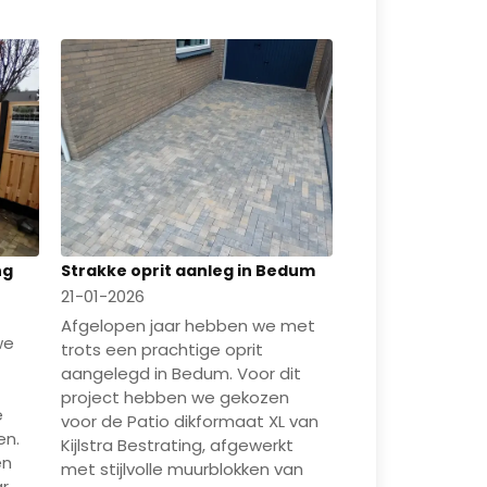
ng
Strakke oprit aanleg in Bedum
21-01-2026
Afgelopen jaar hebben we met
we
trots een prachtige oprit
aangelegd in Bedum. Voor dit
project hebben we gekozen
e
voor de Patio dikformaat XL van
en.
Kijlstra Bestrating, afgewerkt
en
met stijlvolle muurblokken van
ar