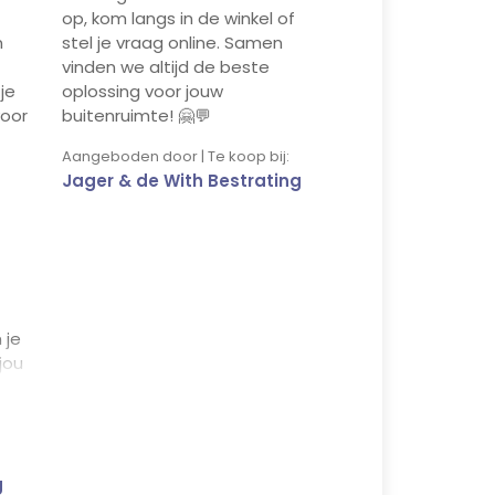
op, kom langs in de winkel of
n
stel je vraag online. Samen
vinden we altijd de beste
je
oplossing voor jouw
voor
buitenruimte! 🤗💬
Aangeboden door | Te koop bij:
Jager & de With Bestrating
 je
jou
ek
g