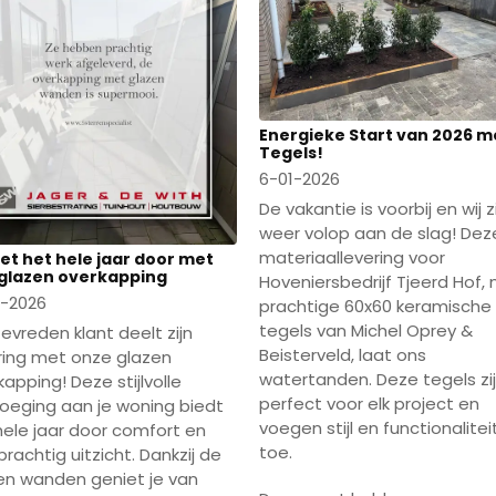
Energieke Start van 2026 m
Tegels!
6-01-2026
De vakantie is voorbij en wij z
weer volop aan de slag! Dez
materiaallevering voor
et het hele jaar door met
glazen overkapping
Hoveniersbedrijf Tjeerd Hof,
1-2026
prachtige 60x60 keramische
tegels van Michel Oprey &
tevreden klant deelt zijn
Beisterveld, laat ons
ring met onze glazen
watertanden. Deze tegels zi
apping! Deze stijlvolle
perfect voor elk project en
oeging aan je woning biedt
voegen stijl en functionalitei
hele jaar door comfort en
toe.
rachtig uitzicht. Dankzij de
en wanden geniet je van