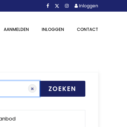
Facebook
Instagram
Inloggen
X
Inloggen
AANMELDEN
INLOGGEN
CONTACT
ZOEKEN
×
Aanbod