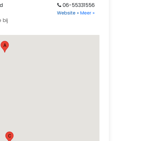
nd
06-55331556
Website
»
Meer
»
 bij
A
C