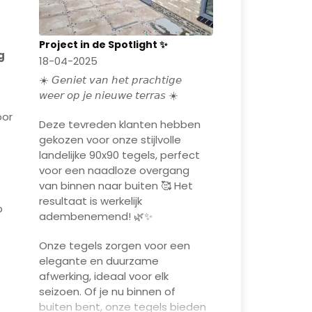
Project in de Spotlight ✨
g
18-04-2025
☀️ 𝘎𝘦𝘯𝘪𝘦𝘵 𝘷𝘢𝘯 𝘩𝘦𝘵 𝘱𝘳𝘢𝘤𝘩𝘵𝘪𝘨𝘦
𝘸𝘦𝘦𝘳 𝘰𝘱 𝘫𝘦 𝘯𝘪𝘦𝘶𝘸𝘦 𝘵𝘦𝘳𝘳𝘢𝘴 ☀️
oor
Deze tevreden klanten hebben
gekozen voor onze stijlvolle
landelijke 90x90 tegels, perfect
voor een naadloze overgang
van binnen naar buiten 🥰 Het
resultaat is werkelijk
p
adembenemend! 🌿✨
Onze tegels zorgen voor een
elegante en duurzame
afwerking, ideaal voor elk
seizoen. Of je nu binnen of
buiten bent, onze tegels bieden