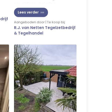
een tijdloze uitstraling.
ns
Lees verder
els
drijf
Aangeboden door | Te koop bij:
R.J. van Netten Tegelzetbedrijf
& Tegelhandel
n