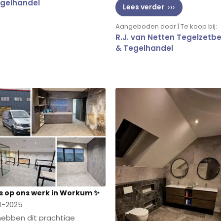
gelhandel
✔ Vakkundig tegelwerk
Lees verder
Het geheel ademt rust, bala
Aangeboden door | Te koop bij:
en bewezen expertise in teg
R.J. van Netten Tegelzetbe
— precies wat je mag
& Tegelhandel
verwachten van een ervaren
tegelzetbedrijf met handel i
hoogwaardige tegels.
s op ons werk in Workum ✨
1-2025
ebben dit prachtige