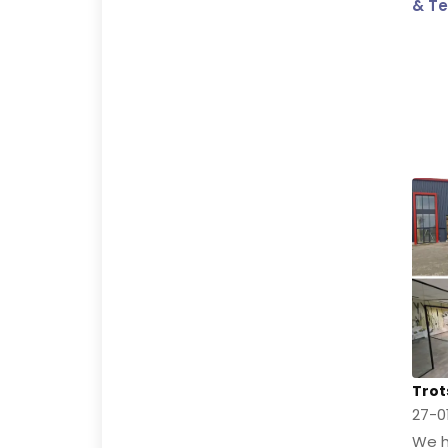
& Te
Trot
27-0
We h