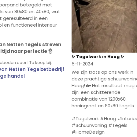
oorpand betegeld met
ls van 80x80 en 40x80, wat
t geresulteerd in een
vol en functioneel interieur
Van Netten Tegels streven
ltijd naar perfectie 👌
✨ Tegelwerk in Heeg ✨
boden door | Te koop bij:
5-11-2024
 van Netten Tegelzetbedrijf
We zijn trots op ons werk in
gelhandel
deze prachtige schuurwoning
Heeg! 🏡 Het resultaat mag 
zijn: een schitterende
combinatie van 1200x60,
honingraat en 80x80 tegels.
#Tegelwerk #Heeg #Interie
#Schuurwoning #Tegels
#HomeDesign