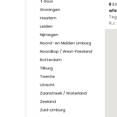
't Gooi
En
Groningen
afs
Teg
Haarlem
R.J.
Leiden
Nijmegen
Noord- en Midden Limburg
Noordkop / West-Friesland
Rotterdam
Tilburg
Twente
Utrecht
Zaanstreek / Waterland
Zeeland
Zuid-Limburg