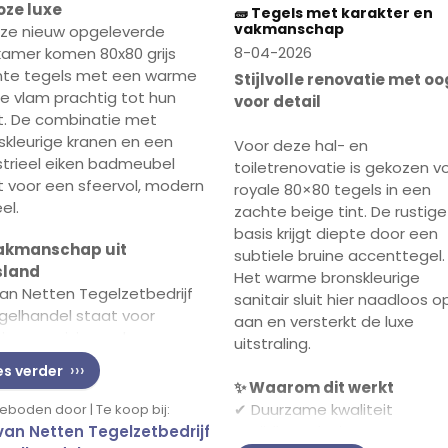
loze luxe
🧱 Tegels met karakter en
vakmanschap
eze nieuw opgeleverde
8-04-2026
amer komen 80x80 grijs
nte tegels met een warme
Stijlvolle renovatie met oo
ne vlam prachtig tot hun
voor detail
t. De combinatie met
skleurige kranen en een
Voor deze hal- en
strieel eiken badmeubel
toiletrenovatie is gekozen v
t voor een sfeervol, modern
royale 80×80 tegels in een
el.
zachte beige tint. De rustige
basis krijgt diepte door een
akmanschap uit
subtiele bruine accenttegel.
sland
Het warme bronskleurige
 van Netten Tegelzetbedrijf
sanitair sluit hier naadloos o
gelhandel staat voor
aan en versterkt de luxe
ring, precisie en duurzame
uitstraling.
teit. Elk detail is zorgvuldig
es verder
werkt — van tegelwerk tot
✨ Waarom dit werkt
ng.
✔ Duurzame kwaliteit
boden door | Te koop bij:
 van Netten Tegelzetbedrijf
✔ Tijdloos design