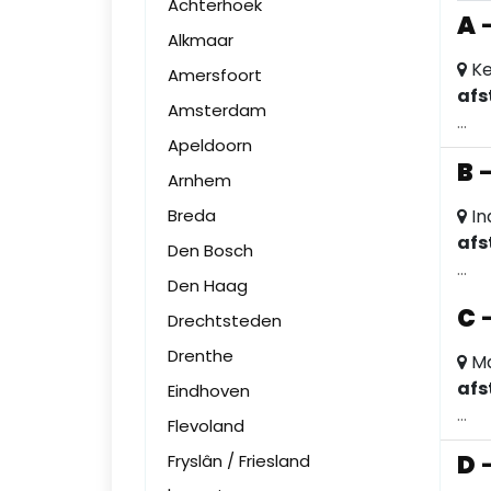
Achterhoek
A
Alkmaar
Ke
Amersfoort
afs
Amsterdam
...
Apeldoorn
B
Arnhem
Breda
In
afs
Den Bosch
...
Den Haag
C
Drechtsteden
Drenthe
Ma
afs
Eindhoven
...
Flevoland
D
Fryslân / Friesland