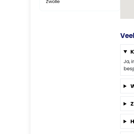
Zwolle
Vee
K
Ja, 
besp
W
Z
H