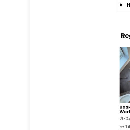
H
Re
Badk
Wor
21-0
🧱
Te