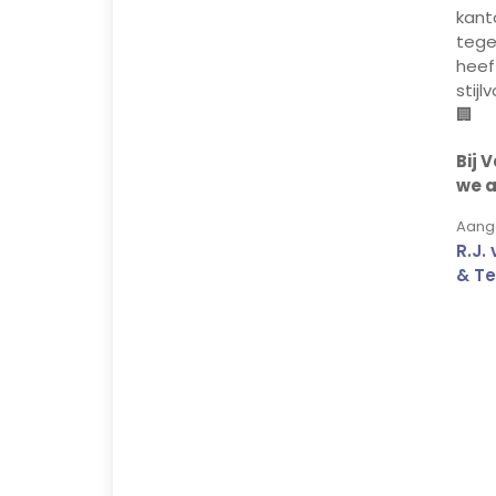
kant
tege
heef
stijl
🏢
Bij 
we a
Aange
R.J.
& Te