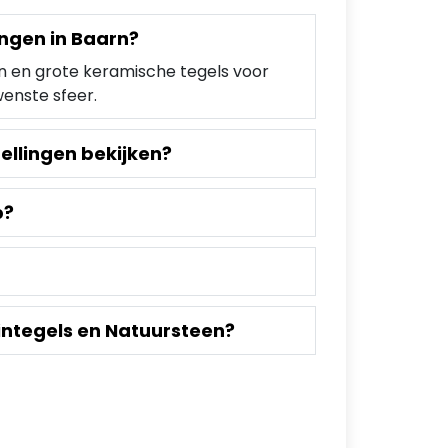
ingen in Baarn?
n en grote keramische tegels voor
wenste sfeer.
llingen bekijken?
p?
integels en Natuursteen?