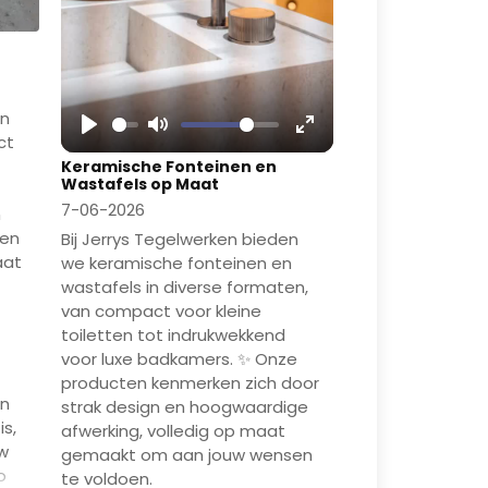
en
ct
Play
Mute
Enter
Keramische Fonteinen en
fullscreen
Wastafels op Maat
7-06-2026
n
een
Bij Jerrys Tegelwerken bieden
aat
we keramische fonteinen en
wastafels in diverse formaten,
van compact voor kleine
toiletten tot indrukwekkend
voor luxe badkamers. ✨ Onze
producten kenmerken zich door
en
strak design en hoogwaardige
is,
afwerking, volledig op maat
uw
gemaakt om aan jouw wensen
o
te voldoen.