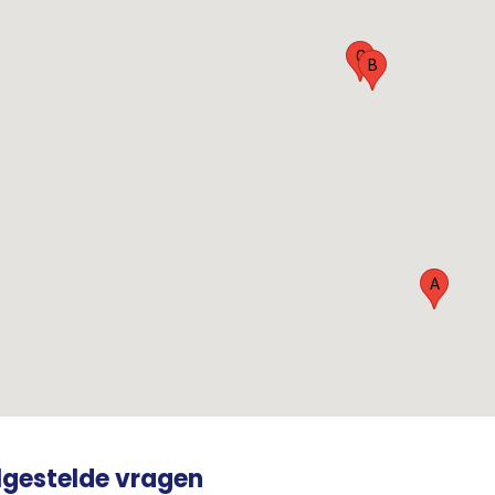
C
B
A
lgestelde vragen