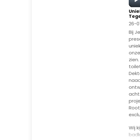
P
Unie
Tege
26-0
Bij J
pres
unie
onze
zien
toile
Dekt
naad
ontw
acht
proje
Root
exclu
Wij k
badk