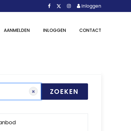
Facebook
Instagram
Inloggen
X
Inloggen
AANMELDEN
INLOGGEN
CONTACT
ZOEKEN
×
Aanbod