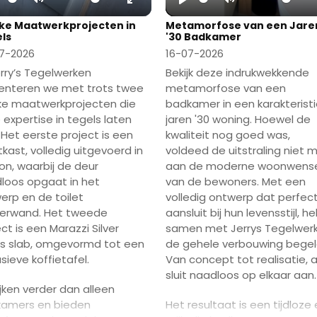
lay
Mute
Enter
Play
Mute
ke Maatwerkprojecten in
Metamorfose van een Jare
fullscreen
ls
'30 Badkamer
7-2026
16-07-2026
erry’s Tegelwerken
Bekijk deze indrukwekkende
enteren we met trots twee
metamorfose van een
ke maatwerkprojecten die
badkamer in een karakterist
 expertise in tegels laten
jaren '30 woning. Hoewel de
. Het eerste project is een
kwaliteit nog goed was,
tkast, volledig uitgevoerd in
voldeed de uitstraling niet 
on, waarbij de deur
aan de moderne woonwens
loos opgaat in het
van de bewoners. Met een
erp en de toilet
volledig ontwerp dat perfec
erwand. Het tweede
aansluit bij hun levensstijl, he
ct is een Marazzi Silver
samen met Jerrys Tegelwer
s slab, omgevormd tot een
de gehele verbouwing begel
sieve koffietafel.
Van concept tot realisatie, a
sluit naadloos op elkaar aan.
ijken verder dan alleen
amers en bieden
Het resultaat is een tijdloze