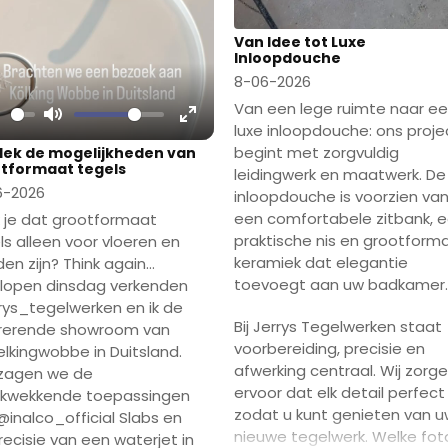
Van Idee tot Luxe
Inloopdouche
8-06-2026
Van een lege ruimte naar e
luxe inloopdouche: ons proje
lay
Mute
Enter
begint met zorgvuldig
ek de mogelijkheden van
fullscreen
tformaat tegels
leidingwerk en maatwerk. De
6-2026
inloopdouche is voorzien va
een comfortabele zitbank, 
 je dat grootformaat
praktische nis en grootform
ls alleen voor vloeren en
keramiek dat elegantie
en zijn? Think again…
toevoegt aan uw badkamer.
lopen dinsdag verkenden
rys_tegelwerken en ik de
Bij Jerrys Tegelwerken staat
irerende showroom van
voorbereiding, precisie en
lkingwobbe in Duitsland.
afwerking centraal. Wij zorg
 zagen we de
ervoor dat elk detail perfect 
ukwekkende toepassingen
zodat u kunt genieten van 
@inalco_official Slabs en
nieuwe tegelwerk. Welke fot
recisie van een waterjet in