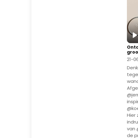
P
Ontd
groo
21-0
Denk
tege
wand
Afge
@jer
insp
@koe
Hier
indr
van 
de p