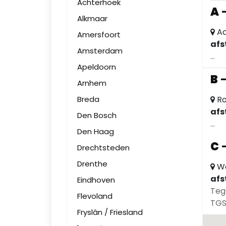
Achterhoek
A
Alkmaar
Ac
Amersfoort
afs
Amsterdam
...
Apeldoorn
B
Arnhem
Breda
Ro
afs
Den Bosch
...
Den Haag
C
Drechtsteden
Drenthe
Wa
afs
Eindhoven
Tege
Flevoland
TGS
Fryslân / Friesland