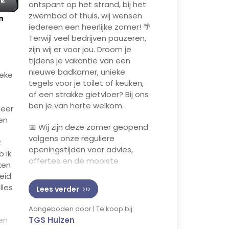
ontspant op het strand, bij het
Enter
zwembad of thuis, wij wensen
n
fullscreen
iedereen een heerlijke zomer! 🌴
Terwijl veel bedrijven pauzeren,
zijn wij er voor jou. Droom je
tijdens je vakantie van een
nieuwe badkamer, unieke
ieke
tegels voor je toilet of keuken,
of een strakke gietvloer? Bij ons
ben je van harte welkom.
meer
en
📅 Wij zijn deze zomer geopend
volgens onze reguliere
t
openingstijden voor advies,
b ik
offertes en de mooiste
ken
tegelprojecten. Geniet van de
eid.
zomer, wij staan voor je klaar! ☀️
lles
Lees verder
🚿✨
Aangeboden door | Te koop bij:
TGS Huizen
 en