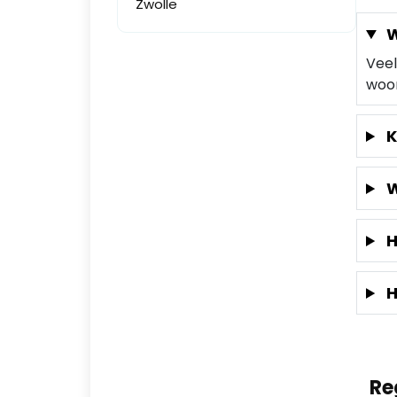
Zwolle
W
Veel
woon
K
W
H
H
Re