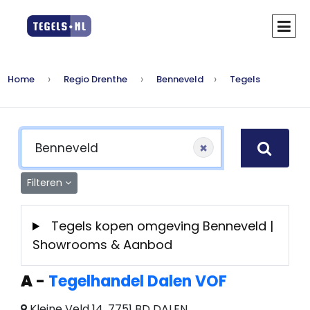
Home
Regio Drenthe
Benneveld
Tegels
×
Filteren
Tegels kopen omgeving Benneveld |
Showrooms & Aanbod
A
-
Tegelhandel Dalen VOF
Kleine Veld 14, 7751 BD DALEN,