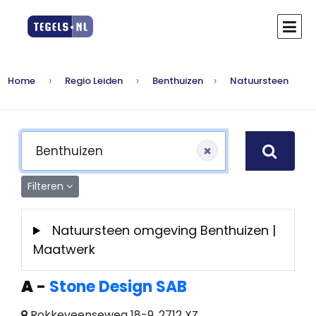
Home
Regio Leiden
Benthuizen
Natuursteen
×
Filteren
Natuursteen omgeving Benthuizen |
Maatwerk
A
-
Stone Design SAB
Rokkeveenseweg 18-9, 2712 XZ