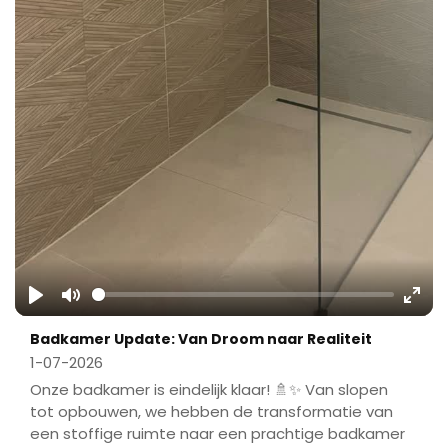
Play
Mute
Ente
Badkamer Update: Van Droom naar Realiteit
fulls
1-07-2026
Onze badkamer is eindelijk klaar! 🚿✨ Van slopen
tot opbouwen, we hebben de transformatie van
een stoffige ruimte naar een prachtige badkamer