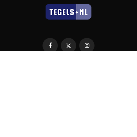
Facebook
X
Instagram
TEGELS.NL over ons
TEGELS.NL, het eerste en beste digitale tegelplatform voor dealers,
tegel-en sanitairmerken, architecten, professionals en consumenten
in Nederland. Bij TEGELS.NL vinden bezoekers een overzicht van
diverse tegel- en badkamerspeciaalzaken, natuursteen en