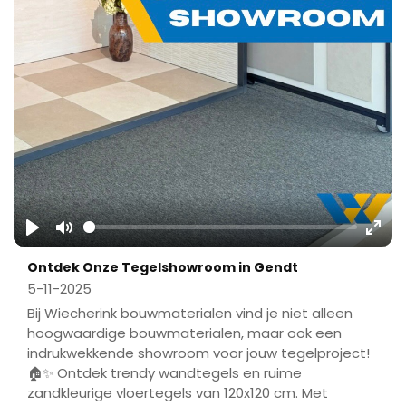
Play
Mute
Ente
Ontdek Onze Tegelshowroom in Gendt
fulls
5-11-2025
Bij Wiecherink bouwmaterialen vind je niet alleen
hoogwaardige bouwmaterialen, maar ook een
indrukwekkende showroom voor jouw tegelproject!
🏠✨ Ontdek trendy wandtegels en ruime
zandkleurige vloertegels van 120x120 cm. Met