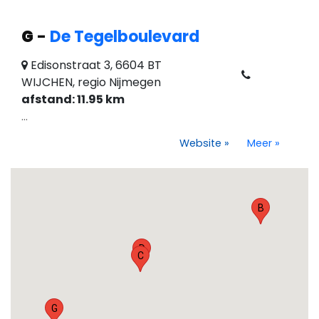
G
-
De Tegelboulevard
Edisonstraat 3, 6604 BT
WIJCHEN, regio Nijmegen
afstand: 11.95 km
...
Website
»
Meer
»
B
D
C
G