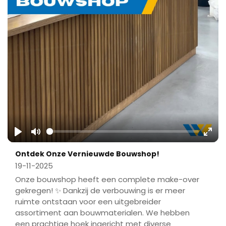
Play
Mute
Ente
Ontdek Onze Vernieuwde Bouwshop!
fulls
19-11-2025
Onze bouwshop heeft een complete make-over
gekregen! ✨ Dankzij de verbouwing is er meer
ruimte ontstaan voor een uitgebreider
assortiment aan bouwmaterialen. We hebben
een prachtige hoek ingericht met diverse