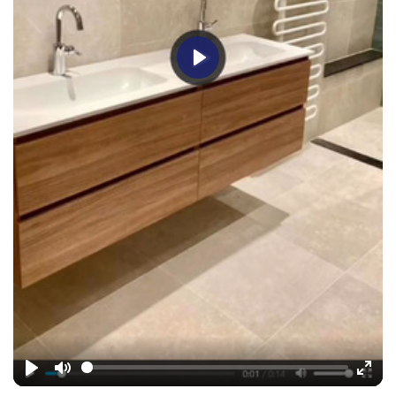
Play
Play
Mute
Ente