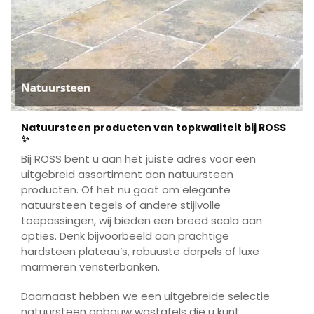
🛁 Of u nu een complete badkamer wilt
vernieuwen of een stijlvolle tegelvloer zoekt voor
uw keuken – bij ROSS bent u aan het juiste adres.
Wij helpen u graag bij het maken van een keuze
die jarenlang meegaat én bij uw interieur past.
🔍 Kom langs en ervaar het zelf. Uw droomvloer
begint bij ROSS.
Natuursteen producten van topkwaliteit bij ROSS
✨
Bij ROSS bent u aan het juiste adres voor een
uitgebreid assortiment aan natuursteen
producten. Of het nu gaat om elegante
natuursteen tegels of andere stijlvolle
toepassingen, wij bieden een breed scala aan
opties. Denk bijvoorbeeld aan prachtige
hardsteen plateau’s, robuuste dorpels of luxe
marmeren vensterbanken.
Daarnaast hebben we een uitgebreide selectie
natuursteen opbouw wastafels die u kunt