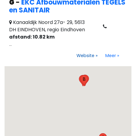
G
-
EKC Afbouwmaterialen TEGELS
en SANITAIR
Kanaaldijk Noord 27a- 29, 5613
DH EINDHOVEN, regio Eindhoven
afstand: 10.82 km
...
Website
»
Meer
»
C
A
B