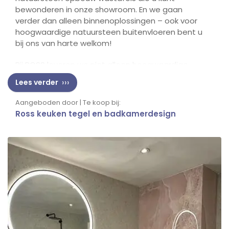
bewonderen in onze showroom. En we gaan
verder dan alleen binnenoplossingen – ook voor
hoogwaardige natuursteen buitenvloeren bent u
bij ons van harte welkom!
Bij ROSS leveren we niet alleen hoogwaardige
natuursteen producten, maar zorgen we er ook
Lees verder
voor dat ze perfect worden verwerkt tot een
schitterend eindresultaat. Bezoek onze showroom
Aangeboden door | Te koop bij:
en ontdek de mogelijkheden voor uw woning,
Ross keuken tegel en badkamerdesign
binnen én buiten!