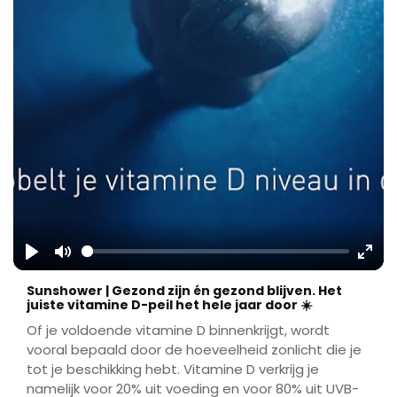
Play
Mute
Ente
Sunshower | Gezond zijn én gezond blijven. Het
fulls
juiste vitamine D-peil het hele jaar door ☀️
Of je voldoende vitamine D binnenkrijgt, wordt
vooral bepaald door de hoeveelheid zonlicht die je
tot je beschikking hebt. Vitamine D verkrijg je
namelijk voor 20% uit voeding en voor 80% uit UVB-