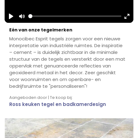
Play
Mute
Ente
Eén van onze tegelmerken
fulls
Monocibec Esprit tegels zorgen voor een nieuwe
interpretatie van industriële ruimtes. De inspiratie
– cement – is duidelijk zichtbaar in de minimale
structuur van de tegels en versterkt door een mat
oppervlak met genuanceerde reflecties van
geoxideerd metaal in het decor. Zeer geschikt
voor woonruimten en om openbare- en
bedrijfsruimte te "personaliseren"!
Aangeboden door | Te koop bij:
Ross keuken tegel en badkamerdesign