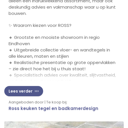
alleen een indrukwekkend assortiment, maar ook
deskundig advies en vakmanschap waar u op kunt
bouwen.
✨ Waarom kiezen voor ROSS?
🔸 Grootste en mooiste showroom in regio
Eindhoven
🔸 Uitgebreide collectie vloer- en wandtegels in
alle kleuren, maten en stijlen
🔸 Realistische presentatie op grote oppervlakken
– zie direct hoe het bij u thuis staat!
🔸 Specialistisch advies over kwaliteit, slijtvastheid,
onderhoud en duurzaamheid
🔸 Professionele plaatsing door ervaren
Lees verder
tegelzetters
Aangeboden door | Te koop bij:
Laat u, in onze stijlvolle showroom, inspireren door
Ross keuken tegel en badkamerdesign
de moderne en overzichtelijke presentatie van
onze topcollectie!