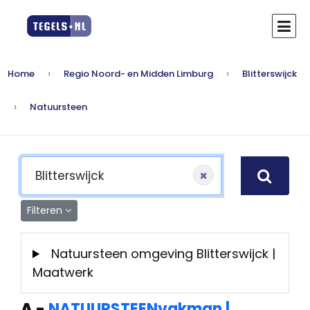
Home
Regio Noord- en Midden Limburg
Blitterswijck
Natuursteen
×
Filteren
Natuursteen omgeving Blitterswijck |
Maatwerk
A
-
NATUURSTEENvakman |