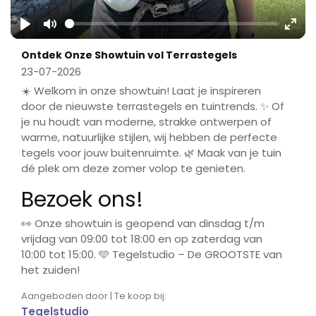
Play
Mute
Ente
Ontdek Onze Showtuin vol Terrastegels
fulls
23-07-2026
☀️ Welkom in onze showtuin! Laat je inspireren
door de nieuwste terrastegels en tuintrends. ✨ Of
je nu houdt van moderne, strakke ontwerpen of
warme, natuurlijke stijlen, wij hebben de perfecte
tegels voor jouw buitenruimte. 🌿 Maak van je tuin
dé plek om deze zomer volop te genieten.
Bezoek ons!
👀 Onze showtuin is geopend van dinsdag t/m
vrijdag van 09:00 tot 18:00 en op zaterdag van
10:00 tot 15:00. 🩵 Tegelstudio – De GROOTSTE van
het zuiden!
Aangeboden door | Te koop bij:
Tegelstudio