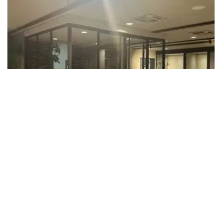
Tegelhandel v.d. Rijt: Renovatie en Vernieuwing
30-06-2026
In de afgelopen tropische weken hebben we bij