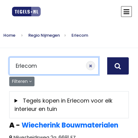
Home
Regio Nijmegen
Erlecom
×
Filteren
Tegels kopen in Erlecom voor elk
interieur en tuin
A
-
Wiecherink Bouwmaterialen
Nijverheidsweg 2a, 6691 EZ