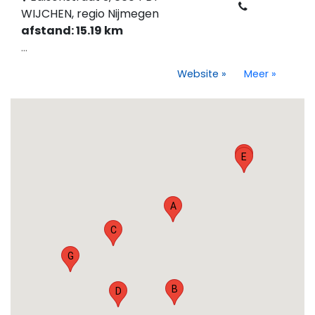
WIJCHEN, regio Nijmegen
afstand: 15.19 km
...
Website
»
Meer
»
F
E
A
C
G
B
D