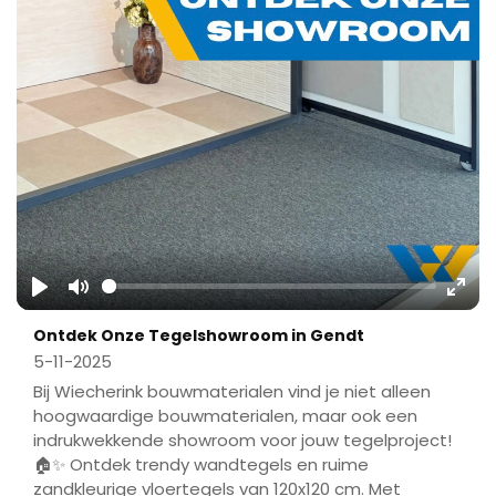
Play
Mute
Ente
Ontdek Onze Tegelshowroom in Gendt
fulls
5-11-2025
Bij Wiecherink bouwmaterialen vind je niet alleen
hoogwaardige bouwmaterialen, maar ook een
indrukwekkende showroom voor jouw tegelproject!
🏠✨ Ontdek trendy wandtegels en ruime
zandkleurige vloertegels van 120x120 cm. Met