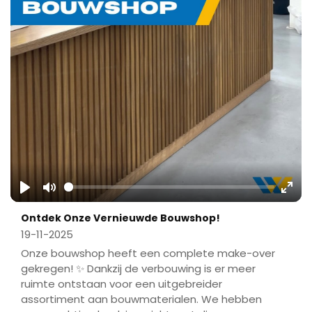
Play
Mute
Ente
Ontdek Onze Vernieuwde Bouwshop!
fulls
19-11-2025
Onze bouwshop heeft een complete make-over
gekregen! ✨ Dankzij de verbouwing is er meer
ruimte ontstaan voor een uitgebreider
assortiment aan bouwmaterialen. We hebben